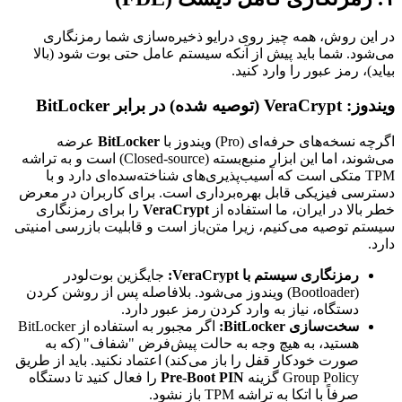
در این روش، همه چیز روی درایو ذخیره‌سازی شما رمزنگاری
می‌شود. شما باید پیش از آنکه سیستم عامل حتی بوت شود (بالا
بیاید)، رمز عبور را وارد کنید.
ویندوز: VeraCrypt (توصیه شده) در برابر BitLocker
اگرچه نسخه‌های حرفه‌ای (Pro) ویندوز با
BitLocker
عرضه
می‌شوند، اما این ابزار منبع‌بسته (Closed-source) است و به تراشه
TPM متکی است که آسیب‌پذیری‌های شناخته‌سده‌ای دارد و با
دسترسی فیزیکی قابل بهره‌برداری است. برای کاربران در معرض
خطر بالا در ایران، ما استفاده از
VeraCrypt
را برای رمزنگاری
سیستم توصیه می‌کنیم، زیرا متن‌باز است و قابلیت بازرسی امنیتی
دارد.
رمزنگاری سیستم با VeraCrypt:
جایگزین بوت‌لودر
(Bootloader) ویندوز می‌شود. بلافاصله پس از روشن کردن
دستگاه، نیاز به وارد کردن رمز عبور دارد.
سخت‌سازی BitLocker:
اگر مجبور به استفاده از BitLocker
هستید، به هیچ وجه به حالت پیش‌فرض "شفاف" (که به
صورت خودکار قفل را باز می‌کند) اعتماد نکنید. باید از طریق
Group Policy گزینه
Pre-Boot PIN
را فعال کنید تا دستگاه
صرفاً با اتکا به تراشه TPM باز نشود.