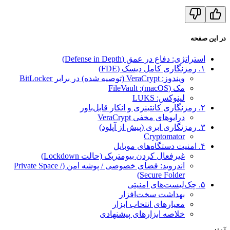
در این صفحه
استراتژی: دفاع در عمق (Defense in Depth)
۱. رمزنگاری کامل دیسک (FDE)
ویندوز: VeraCrypt (توصیه شده) در برابر BitLocker
مک (macOS): FileVault
لینوکس: LUKS
۲. رمزنگاری کانتینری و انکار قابل‌باور
درایوهای مخفی VeraCrypt
۳. رمزنگاری ابری (پیش از آپلود)
Cryptomator
۴. امنیت دستگاه‌های موبایل
غیرفعال کردن بیومتریک (حالت Lockdown)
اندروید: فضای خصوصی / پوشه امن (Private Space /
Secure Folder)
۵. چک‌لیست‌های امنیتی
بهداشت سخت‌افزار
معیارهای انتخاب ابزار
خلاصه ابزارهای پیشنهادی