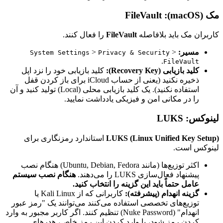
مک (macOS): FileVault
کاربران مک باید بلافاصله
FileVault
را فعال کنند.
مسیر:
>
>
System Settings
Privacy & Security
.
FileVault
کلید بازیابی (Recovery Key):
کلید بازیابی خود را نزد اپل
ذخیره نکنید (یعنی از حساب iCloud برای باز کردن قفل
استفاده نکنید). یک کلید بازیابی محلی (Local) تولید کنید و آن
را در مکانی امن و فیزیکی یادداشت نمایید.
لینوکس: LUKS
LUKS (Linux Unified Key Setup)
استاندارد رمزنگاری برای
لینوکس است.
اکثر توزیع‌ها (مانند Ubuntu, Debian, Fedora) هنگام نصب
پیشنهاد فعال‌سازی LUKS را می‌دهند.
هنگام نصب سیستم
عامل حتماً باید این گزینه را انتخاب کنید.
گزینه انهدام (پیشرفته):
کاربرانی که از Kali Linux یا
توزیع‌های تخصصی استفاده می‌کنند می‌توانند یک "رمز عبور
انهدام" (Nuke Password) تنظیم کنند. اگر کاربر مجبور به وارد
کردن رمز شود، با وارد کردن این رمز خاص، هدرهای