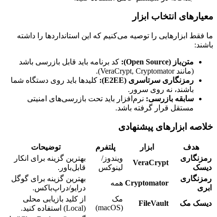
معیارهای انتخاب ابزار
ما فقط ابزارهایی را توصیه می‌کنیم که این استانداردها را داشته
باشند:
متن‌باز (Open Source):
کد برنامه باید قابل بازرسی باشد
(مانند VeraCrypt, Cryptomator).
رمزنگاری سرتاسری (E2EE):
کلیدها باید روی دستگاه شما
باشند، نه روی سرور.
سابقه بازرسی:
نرم‌افزار باید تحت بازرسی‌های امنیتی
مستقل قرار گرفته باشد.
خلاصه ابزارهای پیشنهادی
هدف
ابزار
پلتفرم
توضیحات
رمزنگاری
ویندوز/
بهترین گزینه برای انکار
VeraCrypt
دیسک
لینوکس
قابل‌باور.
رمزنگاری
بهترین گزینه برای گوگل
Cryptomator
همه
ابری
درایو/دراپ‌باکس.
مک
از کلید بازیابی محلی
دیسک مک
FileVault
(macOS)
(Local) استفاده کنید.