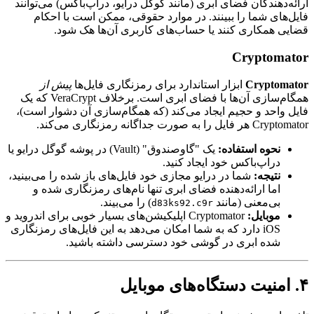
ارائه‌دهندگان فضای ابری (مانند گوگل درایو، دراپ‌باکس) می‌توانند
فایل‌های شما را ببینند. در موارد حقوقی، ممکن است با احکام
قضایی همکاری کنند یا حساب‌های کاربری آن‌ها هک شود.
Cryptomator
Cryptomator
ابزار استاندارد برای رمزنگاری فایل‌ها
پیش از
همگام‌سازی آن‌ها با فضای ابری است. برخلاف VeraCrypt که یک
فایل واحد و حجیم ایجاد می‌کند (که همگام‌سازی آن دشوار است)،
Cryptomator هر فایل را به صورت جداگانه رمزنگاری می‌کند.
نحوه استفاده:
یک "گاوصندوق" (Vault) در پوشه گوگل درایو یا
دراپ‌باکس خود ایجاد کنید.
نتیجه:
شما در درایو مجازی خود فایل‌های باز شده را می‌بینید،
اما ارائه‌دهنده فضای ابری تنها نام‌های رمزنگاری شده و
بی‌معنی (مانند
) را می‌بیند.
d83ks92.c9r
موبایل:
Cryptomator اپلیکیشن‌های بسیار خوبی برای اندروید و
iOS دارد که به شما امکان می‌دهد به این فایل‌های رمزنگاری
شده ابری در گوشی خود دسترسی داشته باشید.
۴. امنیت دستگاه‌های موبایل