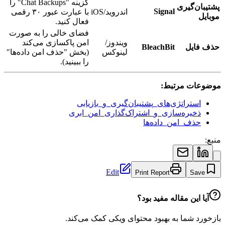
گزینه "Chat Backups" را
پشتیبان‌گیری
Signal
اندروید/iOS
با عبارت عبور ۳۰ رقمی
موبایل
فعال کنید.
فضای خالی را به صورت
ویندوز/
امن پاکسازی می‌کند
حذف فایل
BleachBit
لینوکس
(بخش "حذف امن داده‌ها"
را ببینید).
موضوعات مرتبط:
استراتژی‌های_پشتیبان‌گیری_و_بازیابی
ذخیره‌سازی_و_اشتراک‌گذاری_امن_ابری
حذف_امن_داده‌ها
منبع:
Edit
Print Report
Save
آیا این مقاله مفید بود؟
بازخورد شما به بهبود محتوای ویکی کمک می‌کند.