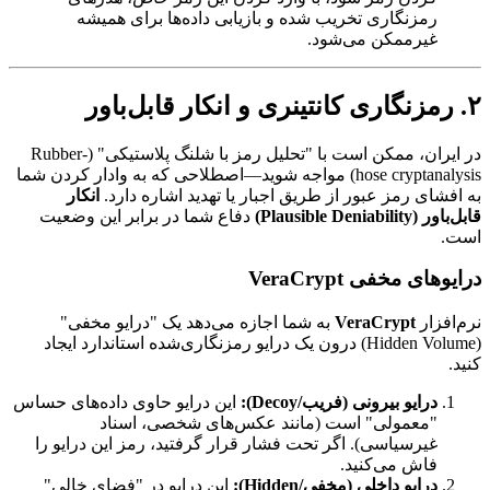
رمزنگاری تخریب شده و بازیابی داده‌ها برای همیشه
غیرممکن می‌شود.
۲. رمزنگاری کانتینری و انکار قابل‌باور
در ایران، ممکن است با "تحلیل رمز با شلنگ پلاستیکی" (Rubber-
hose cryptanalysis) مواجه شوید—اصطلاحی که به وادار کردن شما
به افشای رمز عبور از طریق اجبار یا تهدید اشاره دارد.
انکار
قابل‌باور (Plausible Deniability)
دفاع شما در برابر این وضعیت
است.
درایوهای مخفی VeraCrypt
نرم‌افزار
VeraCrypt
به شما اجازه می‌دهد یک "درایو مخفی"
(Hidden Volume) درون یک درایو رمزنگاری‌شده استاندارد ایجاد
کنید.
درایو بیرونی (فریب/Decoy):
این درایو حاوی داده‌های حساس
"معمولی" است (مانند عکس‌های شخصی، اسناد
غیرسیاسی). اگر تحت فشار قرار گرفتید، رمز این درایو را
فاش می‌کنید.
درایو داخلی (مخفی/Hidden):
این درایو در "فضای خالی"