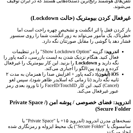
تلفن‌های هوشمند رایج‌ترین دستگاه‌هایی هستند که در ایران توقیف
می‌شوند.
غیرفعال کردن بیومتریک (حالت Lockdown)
باز کردن قفل با اثر انگشت و تشخیص چهره راحت است اما
خطرناک. یک مأمور می‌تواند به زور انگشت شما را روی سنسور
فشار دهد یا گوشی را مقابل صورتتان نگه دارد.
اندروید:
گزینه "Show Lockdown Option" را در تنظیمات
فعال کنید. هنگام نزدیک شدن به ایست بازرسی، دکمه پاور را
نگه دارید و
Lockdown
را بزنید. این کار بیومتریک را غیرفعال
کرده و ورود پین/الگو را اجباری می‌کند.
iOS (آیفون):
دکمه پاور + افزایش صدا را همزمان به مدت ۲
ثانیه نگه دارید (تا زمانی که اسلایدر ظاهر شود)، سپس لغو
(Cancel) کنید. این کار FaceID/TouchID را تا ورود بعدی رمز
عبور غیرفعال می‌کند.
اندروید: فضای خصوصی / پوشه امن (Private Space /
Secure Folder)
نسخه‌های مدرن اندروید (اندروید ۱۵+ با "Private Space" یا
سامسونگ با "Secure Folder") یک محیط ایزوله و رمزنگاری شده
ایجاد می‌کنند.