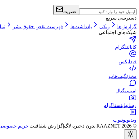
عضویت
دسترسی سریع
گزارش‌ها
ویکی
یادداشت‌ها
فهرست نقض حقوق بشر
تما
شبکه‌های اجتماعی
کانال
تلگرام
فید
ایکس
مخزن
گیت‌هاب
امن
سیگنال
رسانه
اینستاگرام
ویدیو
یوتیوب
©
2026
RAAZNET
|
بدون ذخیره لاگ
|
گزارش شفافیت
|
حریم خصوصی