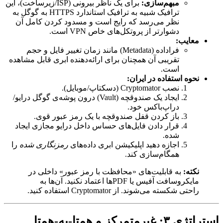
مبهم‌سازی:
برای یک ناظر بیرونی (ISP/زیرساخت)، این
ترافیک شبیه به ترافیک استاندارد HTTPS به گوگل به
نظر می‌رسد که رایج است و مسدود کردن کامل آن
دشوارتر از پروتکل‌های خاص VPN است.
معایب:
فراداده (Metadata) مانند زمان تغییر فایل و حجم
تقریبی آن همچنان برای ارائه‌دهنده ابری قابل مشاهده
است.
نحوه استفاده در ایران:
نصب Cryptomator (دسکتاپ/موبایل).
ایجاد یک صندوقچه (Vault) درون پوشه‌ی گوگل درایو/
دراپ‌باکس خود.
باز کردن قفل صندوقچه با یک رمز عبور قوی.
قرار دادن فایل‌های حساس داخل درایو مجازی ایجاد
شده.
اجازه دهید اپلیکیشن ابری داده‌های
رمزنگاری شده
را
همگام‌سازی کند.
نکته:
به قابلیت‌های «محافظت با رمز عبور» داخلی در
مایکروسافت آفیس یا PDFها اعتماد نکنید. آن‌ها به
راحتی شکسته می‌شوند. از Cryptomator استفاده کنید.
استراتژی ۳: غیرمتمرکز و همتا-به-همتا