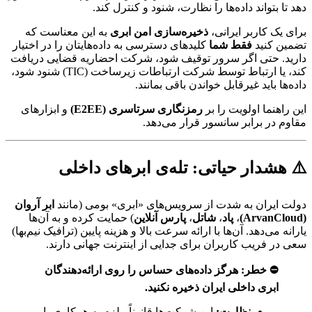
دهد تا بتواند داده‌ها را نظارت، شنود و کنترل کند.
برای یک کاربر ایرانی،
ذخیره‌سازی امن ابری
به این معناست که
تضمین کنید
فقط شما
کلیدهای دسترسی به داده‌هایتان را در اختیار
دارید. حتی اگر سرور توقیف شود، شرکت احضاریه قضایی دریافت
کند، یا ارتباط توسط شرکت ارتباطات زیرساخت (TIC) شنود شود،
داده‌ها باید غیرقابل خواندن باقی بمانند.
این راهنما اولویت را بر
رمزنگاری سرتاسری (E2EE)
و ابزارهای
مقاوم در برابر سانسور قرار می‌دهد.
⚠️ هشدار حیاتی: تله‌ی ابرهای داخلی
دولت ایران به شدت از سرویس‌های «ابری» بومی (مانند
ابر آروان
(ArvanCloud)
،
پاد
،
شاتل
،
پارس آنلاین
) حمایت کرده و به آن‌ها
یارانه می‌دهد. آن‌ها با ارائه سرعت بالا و هزینه پایین (ترافیک نیم‌بها)
سعی در فریب کاربران برای جدایی از اینترنت جهانی دارند.
⛔ خطر:
هرگز داده‌های حساس را روی ارائه‌دهندگان
ابری داخلی ایران ذخیره نکنید.
نظارت:
این شرکت‌ها قانوناً ملزم به همکاری با