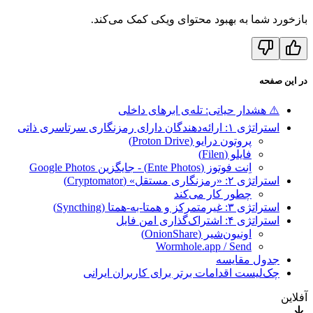
بازخورد شما به بهبود محتوای ویکی کمک می‌کند.
در این صفحه
⚠️ هشدار حیاتی: تله‌ی ابرهای داخلی
استراتژی ۱: ارائه‌دهندگان دارای رمزنگاری سرتاسری ذاتی
پروتون درایو (Proton Drive)
فایلو (Filen)
اِنت فوتوز (Ente Photos) - جایگزین Google Photos
استراتژی ۲: «رمزنگاری مستقل» (Cryptomator)
چطور کار می‌کند
استراتژی ۳: غیرمتمرکز و همتا-به-همتا (Syncthing)
استراتژی ۴: اشتراک‌گذاری امن فایل
اونیون‌شیر (OnionShare)
Wormhole.app / Send
جدول مقایسه
چک‌لیست اقدامات برتر برای کاربران ایرانی
آفلاین