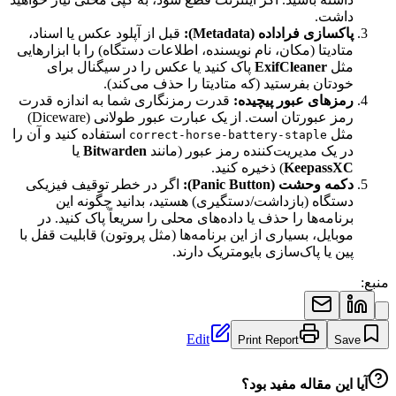
داشت.
پاکسازی فراداده (Metadata):
قبل از آپلود عکس یا اسناد،
متادیتا (مکان، نام نویسنده، اطلاعات دستگاه) را با ابزارهایی
مثل
ExifCleaner
پاک کنید یا عکس را در سیگنال برای
خودتان بفرستید (که متادیتا را حذف می‌کند).
رمزهای عبور پیچیده:
قدرت رمزنگاری شما به اندازه قدرت
رمز عبورتان است. از یک عبارت عبور طولانی (Diceware)
مثل
استفاده کنید و آن را
correct-horse-battery-staple
در یک مدیریت‌کننده رمز عبور (مانند
Bitwarden
یا
KeepassXC
) ذخیره کنید.
دکمه وحشت (Panic Button):
اگر در خطر توقیف فیزیکی
دستگاه (بازداشت/دستگیری) هستید، بدانید چگونه این
برنامه‌ها را حذف یا داده‌های محلی را سریعاً پاک کنید. در
موبایل، بسیاری از این برنامه‌ها (مثل پروتون) قابلیت قفل با
پین یا پاک‌سازی بایومتریک دارند.
منبع:
Edit
Print Report
Save
آیا این مقاله مفید بود؟