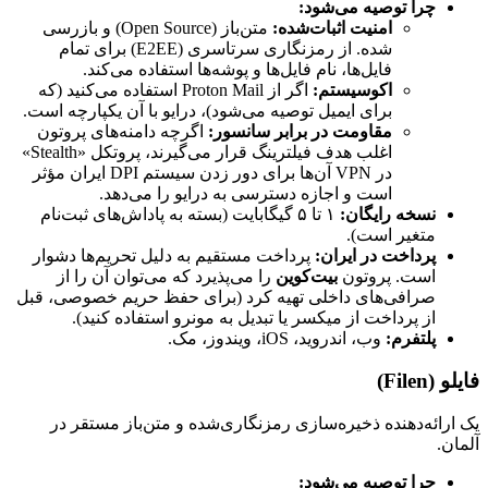
چرا توصیه می‌شود:
امنیت اثبات‌شده:
متن‌باز (Open Source) و بازرسی
شده. از رمزنگاری سرتاسری (E2EE) برای تمام
فایل‌ها، نام فایل‌ها و پوشه‌ها استفاده می‌کند.
اکوسیستم:
اگر از Proton Mail استفاده می‌کنید (که
برای ایمیل توصیه می‌شود)، درایو با آن یکپارچه است.
مقاومت در برابر سانسور:
اگرچه دامنه‌های پروتون
اغلب هدف فیلترینگ قرار می‌گیرند، پروتکل «Stealth»
در VPN آن‌ها برای دور زدن سیستم DPI ایران مؤثر
است و اجازه دسترسی به درایو را می‌دهد.
نسخه رایگان:
۱ تا ۵ گیگابایت (بسته به پاداش‌های ثبت‌نام
متغیر است).
پرداخت در ایران:
پرداخت مستقیم به دلیل تحریم‌ها دشوار
است. پروتون
بیت‌کوین
را می‌پذیرد که می‌توان آن را از
صرافی‌های داخلی تهیه کرد (برای حفظ حریم خصوصی، قبل
از پرداخت از میکسر یا تبدیل به مونرو استفاده کنید).
پلتفرم:
وب، اندروید، iOS، ویندوز، مک.
فایلو (Filen)
یک ارائه‌دهنده ذخیره‌سازی رمزنگاری‌شده و متن‌باز مستقر در
آلمان.
چرا توصیه می‌شود: