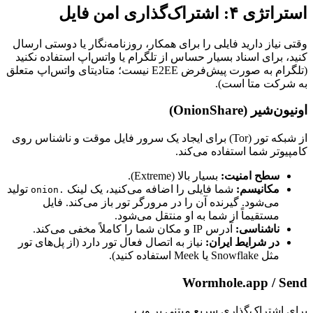
استراتژی ۴: اشتراک‌گذاری امن فایل
وقتی نیاز دارید فایلی را برای همکار، روزنامه‌نگار یا دوستی ارسال
کنید، برای اسناد بسیار حساس از تلگرام یا واتس‌اپ استفاده نکنید
(تلگرام به صورت پیش‌فرض E2EE نیست؛ متادیتای واتس‌اپ متعلق
به شرکت متا است).
اونیون‌شیر (OnionShare)
از شبکه تور (Tor) برای ایجاد یک سرور فایل موقت و ناشناس روی
کامپیوتر شما استفاده می‌کند.
سطح امنیت:
بسیار بالا (Extreme).
مکانیسم:
شما فایلی را اضافه می‌کنید، یک لینک
تولید
.onion
می‌شود. گیرنده آن را در مرورگر تور باز می‌کند. فایل
مستقیماً از شما به او منتقل می‌شود.
ناشناسی:
آدرس IP و مکان شما را کاملاً مخفی می‌کند.
در شرایط ایران:
نیاز به اتصال فعال تور دارد (از پل‌های تور
مثل Snowflake یا Meek استفاده کنید).
Wormhole.app / Send
برای اشتراک‌گذاری سریع مبتنی بر وب.