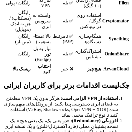
فضای رایگان
نیاز به
Filen
✅ بله
رایگان / پولی
VPN
(۱۰ گیگ)
رایگان
استفاده روی
وابسته به
(دسکتاپ) /
Cryptomator
گوگل/
✅ بله
سرویس
هزینه اندک
دراپ‌باکس
ابری
(موبایل)
همگام‌سازی
✅ نامرتبط
بالا (همتا-
رایگان
Syncthing
(P2P)
دستگاه‌ها
به-همتا)
(متن‌باز)
نیاز به پل
اشتراک‌گذاری
OnionShare
✅ بله
رایگان
تور
ناشناس
(Bridge)
اجتناب
ArvanCloud
هیچ‌چیز
❌ خیر
ریسک بالا
کنید
چک‌لیست اقدامات برتر برای کاربران ایرانی
استفاده از VPN الزامی است:
هرگز بدون یک VPN مطمئن
به فضای ابری دسترسی پیدا نکنید. از پروتکل‌های مبهم‌سازی
شده (V2Ray, Shadowsocks, OpenVPN + XOR) استفاده
کنید تا نوع ترافیک مخفی بماند.
افزونگی (Redundancy):
«دو یعنی یک، یک یعنی هیچ.» یک
نسخه پشتیبان محلی (هارد اکسترنال/فلش) و یک نسخه ابری
داشته باشید. اگر اینترنت قطع شود، به کپی محلی نیاز خواهید