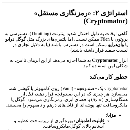
استراتژی ۲: «رمزنگاری مستقل»
(Cryptomator)
گاهی اوقات به دلیل اختلال شدید اینترنت (Throttling)، دسترسی به
پروتون یا Filen ممکن نیست، اما پلتفرم‌های بزرگ مثل
گوگل درایو
یا
وان‌درایو
ممکن است در دسترس باشند (یا به دلایل تجاری در
لیست سفید قرار داشته باشند).
ابزار
Cryptomator
به شما اجازه می‌دهد از این ابرهای ناامن، به
شکلی امن استفاده کنید.
چطور کار می‌کند
Cryptomator یک «صندوقچه» (Vault) روی کامپیوتر یا گوشی شما
می‌سازد. هر چیزی که در این صندوقچه قرار دهید،
قبل
از
همگام‌سازی (Sync) با فضای ابری، رمزنگاری می‌شود. گوگل یا
مایکروسافت تنها پوشه‌ای از فایل‌های درهم و نامفهوم را می‌بینند.
مزایا:
قابلیت اطمینان:
بهره‌گیری از زیرساخت عظیم و
آپ‌تایم بالای گوگل/مایکروسافت.