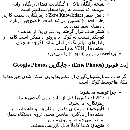
نسخه رایگان بالا:
۱۰ گیگابایت فضای رایگان ارائه
می‌دهد که نسبت به رقبا سخاوتمندانه‌تر است.
دانش صفر (Zero Knowledge):
رمزنگاری سمت کاربر
(Client-side) تضمین می‌کند که Filen هیچ‌چیز درباره
داده‌های شما نمی‌داند.
کمتر هدف قرار گرفته:
به عنوان یک ارائه‌دهنده
کوچکتر نسبت به گوگل یا پروتون، ممکن است گاهی از
رادارهای فیلترینگ در امان بماند، اگرچه همچنان
استفاده از VPN نیاز است.
پرداخت:
رمزارز (Crypto) را می‌پذیرد.
اِنت فوتوز (Ente Photos) - جایگزین Google Photos
اگر هدف شما پشتیبان‌گیری از عکس‌ها بدون اسکن شدن چهره‌ها یا
مکان‌ها توسط گوگل است.
چرا توصیه می‌شود:
E2EE:
عکس‌ها قبل از آپلود، روی گوشی شما
رمزنگاری می‌شوند.
قابلیت‌ها:
آلبوم‌های دقیق «مکان‌ها» و «اشخاص» با
استفاده از یادگیری ماشین
محلی
(روی دستگاه شما)
ساخته می‌شوند، نه روی سرور.
متن‌باز:
کدها کاملاً قابل بازرسی هستند.