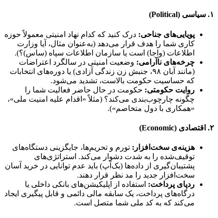
۱. سیاسی (Political)
پویایی‌های جناحی:
درک کنید که کدام نهاد امنیتی معمولاً حوزه
کاری شما را هدف قرار می‌دهد (به‌عنوان مثال، آیا وزارت
اطلاعات (واجا) است یا سازمان اطلاعات سپاه (ساس)؟).
چرخه‌های ناآرامی:
وضعیت امنیتی در سالگرد اعتراضات
(مانند آبان ۹۸، جنبش زن زندگی آزادی) یا دوره‌های انتخابات
که حساسیت حکومت بالاست، تشدید می‌شود.
روایت حکومتی:
حکومت در حال حاضر فعالیت شما را
چگونه چارچوب‌بندی می‌کند؟ (مثلاً «اقدام علیه امنیت ملی»،
«همکاری با دول متخاصم»).
۲. اقتصادی (Economic)
هزینه‌ی سخت‌افزار:
تورم و تحریم‌ها، جایگزینی دستگاه‌های
توقیف‌شده را به شدت دشوار می‌کند. استراتژی‌های
پشتیبان‌گیری از داده‌ها (بک‌آپ) باید عدم توانایی در خرید آسان
سخت‌افزار جدید را مد نظر قرار دهند.
ردپای پرداخت:
استفاده از اپلیکیشن‌های بانکی داخلی یا
درگاه‌های پرداخت، یک سابقه مالی دائمی و قابل پیگیری ایجاد
می‌کند که به کد ملی شما متصل است.