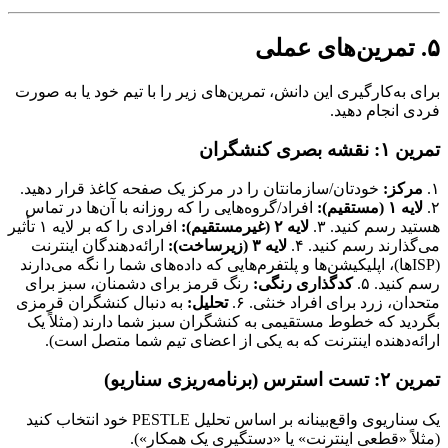
۵. تمرین‌های عملی
برای به‌کارگیری این دانش، تمرین‌های زیر را با تیم خود یا به صورت
فردی انجام دهید.
تمرین ۱: نقشه بصری کنشگران
۱.
مرکز:
خودتان/سازمانتان را در مرکز یک صفحه کاغذ قرار دهید.
۲.
لایه ۱ (مستقیم):
افراد/گروه‌هایی را که روزانه با آن‌ها در تماس
هستید رسم کنید. ۳.
لایه ۲ (غیرمستقیم):
افرادی را که بر لایه ۱ تأثیر
می‌گذارند رسم کنید. ۴.
لایه ۳ (زیرساخت):
ارائه‌دهندگان اینترنت
(ISPها)، اپلیکیشن‌ها و پلتفرم‌هایی که داده‌های شما را نگه می‌دارند
رسم کنید. ۵.
کدگذاری رنگی:
رنگ قرمز برای دشمنان، سبز برای
متحدان، زرد برای افراد خنثی. ۶.
تحلیل:
به دنبال کنشگران قرمزی
بگردید که خطوط مستقیمی به کنشگران سبز شما دارند (مثلاً یک
ارائه‌دهنده اینترنت که به یکی از اعضای تیم شما متصل است).
تمرین ۲: تست استرس (برنامه‌ریزی سناریو)
یک سناریوی واقع‌بینانه بر اساس تحلیل PESTLE خود انتخاب کنید
(مثلاً «قطعی اینترنت» یا «دستگیری یک همکار»).