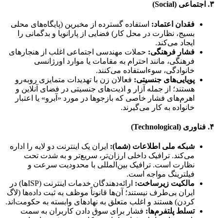
۳. اجتماعی (Social)
فقدان اعتماد:
استفاده گسترده از مخبرین (پایگاه‌های محلی
بسیج، نظارت در محل کار) فضایی از پارانویا و بدگمانی را
ایجاد می‌کند.
فشار فرهنگی:
حملات مهندسی اجتماعی اغلب از هنجارهای
فرهنگی، مانند احترام به مقامات یا موارد اورژانسی
خانوادگی، سوءاستفاده می‌کنند.
پویایی‌های جنسیتی:
فعالان زن با تهدیدات متمایزی روبه‌رو
هستند؛ از جمله آزار و اذیت‌های جنسیتی در فضای آنلاین و
اهرم‌های فشار خاصی که بازجوها در مورد «آبرو» یا اعتبار
خانواده به کار می‌گیرند.
۴. فناوری (Technological)
شبکه ملی اطلاعات (شما):
ایران یک اینترنت دو لایه را اداره
می‌کند. ترافیک داخلی ارزان‌تر، سریع‌تر و به شدت تحت
نظارت است. ترافیک بین‌المللی با محدودیت سرعت و
فیلترینگ مواجه است.
مالکیت زیرساخت:
ارائه‌دهندگان خدمات اینترنت (ISPها) در
ایران بی‌طرف نیستند؛ آن‌ها قانوناً موظف به ثبت داده‌ها (لاگ
کردن) هستند و اغلب متعلق به نهادهای وابسته به حکومت‌اند.
تسلط پلتفرم‌ها:
فشار برای سوق دادن کاربران به سمت