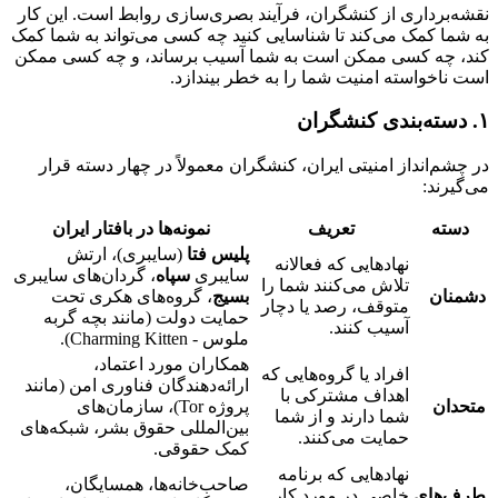
نقشه‌برداری از کنشگران، فرآیند بصری‌سازی روابط است. این کار
به شما کمک می‌کند تا شناسایی کنید چه کسی می‌تواند به شما کمک
کند، چه کسی ممکن است به شما آسیب برساند، و چه کسی ممکن
است ناخواسته امنیت شما را به خطر بیندازد.
۱. دسته‌بندی کنشگران
در چشم‌انداز امنیتی ایران، کنشگران معمولاً در چهار دسته قرار
می‌گیرند:
دسته
تعریف
نمونه‌ها در بافتار ایران
پلیس فتا
(سایبری)، ارتش
نهادهایی که فعالانه
سایبری
سپاه
، گردان‌های سایبری
تلاش می‌کنند شما را
دشمنان
بسیج
، گروه‌های هکری تحت
متوقف، رصد یا دچار
حمایت دولت (مانند بچه گربه
آسیب کنند.
ملوس - Charming Kitten).
همکاران مورد اعتماد،
افراد یا گروه‌هایی که
ارائه‌دهندگان فناوری امن (مانند
اهداف مشترکی با
متحدان
پروژه Tor)، سازمان‌های
شما دارند و از شما
بین‌المللی حقوق بشر، شبکه‌های
حمایت می‌کنند.
کمک حقوقی.
نهادهایی که برنامه
صاحب‌خانه‌ها، همسایگان،
طرف‌های
خاصی در مورد کار