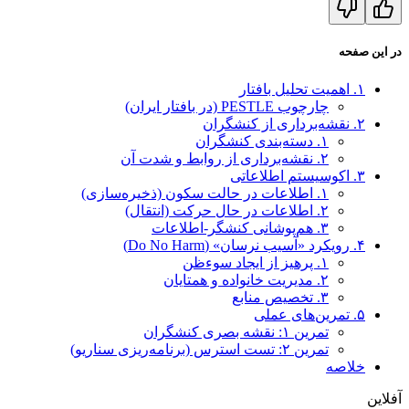
در این صفحه
۱. اهمیت تحلیل بافتار
چارچوب PESTLE (در بافتار ایران)
۲. نقشه‌برداری از کنشگران
۱. دسته‌بندی کنشگران
۲. نقشه‌برداری از روابط و شدت آن
۳. اکوسیستم اطلاعاتی
۱. اطلاعات در حالت سکون (ذخیره‌سازی)
۲. اطلاعات در حال حرکت (انتقال)
۳. هم‌پوشانی کنشگر-اطلاعات
۴. رویکرد «آسیب نرسان» (Do No Harm)
۱. پرهیز از ایجاد سوءظن
۲. مدیریت خانواده و همتایان
۳. تخصیص منابع
۵. تمرین‌های عملی
تمرین ۱: نقشه بصری کنشگران
تمرین ۲: تست استرس (برنامه‌ریزی سناریو)
خلاصه
آفلاین