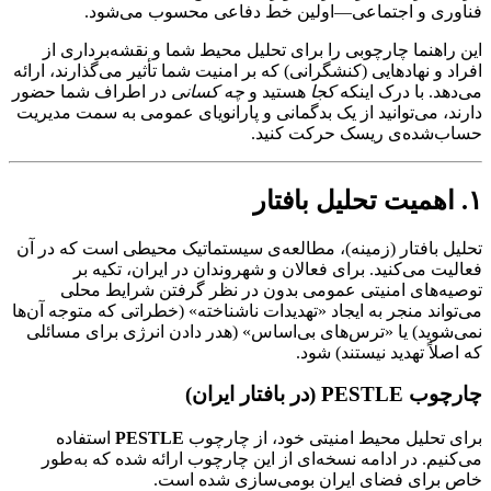
فناوری و اجتماعی—اولین خط دفاعی محسوب می‌شود.
این راهنما چارچوبی را برای تحلیل محیط شما و نقشه‌برداری از
افراد و نهادهایی (کنشگرانی) که بر امنیت شما تأثیر می‌گذارند، ارائه
می‌دهد. با درک اینکه
کجا
هستید و
چه کسانی
در اطراف شما حضور
دارند، می‌توانید از یک بدگمانی و پارانویای عمومی به سمت مدیریت
حساب‌شده‌ی ریسک حرکت کنید.
۱. اهمیت تحلیل بافتار
تحلیل بافتار (زمینه)، مطالعه‌ی سیستماتیک محیطی است که در آن
فعالیت می‌کنید. برای فعالان و شهروندان در ایران، تکیه بر
توصیه‌های امنیتی عمومی بدون در نظر گرفتن شرایط محلی
می‌تواند منجر به ایجاد «تهدیدات ناشناخته» (خطراتی که متوجه آن‌ها
نمی‌شوید) یا «ترس‌های بی‌اساس» (هدر دادن انرژی برای مسائلی
که اصلاً تهدید نیستند) شود.
چارچوب PESTLE (در بافتار ایران)
برای تحلیل محیط امنیتی خود، از چارچوب
PESTLE
استفاده
می‌کنیم. در ادامه نسخه‌ای از این چارچوب ارائه شده که به‌طور
خاص برای فضای ایران بومی‌سازی شده است.