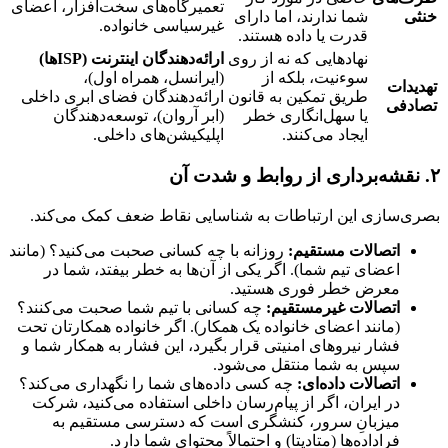
تعمیرگاه‌های سخت‌افزار، اعضای
خنثی
شما ندارند، اما دارای
غیرسیاسی خانواده.
قدرت یا داده هستند.
نهادهایی که نه از روی
ارائه‌دهندگان اینترنت (ISPها)
سوءنیت، بلکه از
(ایرانسل، همراه اول)،
تهدیدات
طریق تمکین به قانون
ارائه‌دهندگان فضای ابری داخلی
تصادفی
یا سهل‌انگاری خطر
(ابر آروان)، توسعه‌دهندگان
ایجاد می‌کنند.
اپلیکیشن‌های داخلی.
۲. نقشه‌برداری از روابط و شدت آن
بصری‌سازی این ارتباطات به شناسایی نقاط ضعف کمک می‌کند.
اتصالات مستقیم:
روزانه با چه کسانی صحبت می‌کنید؟ (مانند
اعضای تیم شما). اگر یکی از آن‌ها به خطر بیفتد، شما در
معرض خطر فوری هستید.
اتصالات غیرمستقیم:
چه کسانی با تیم شما صحبت می‌کنند؟
(مانند اعضای خانواده یک همکار). اگر خانواده همکارتان تحت
فشار نیروهای امنیتی قرار بگیرد، این فشار به همکار شما و
سپس به شما منتقل می‌شود.
اتصالات داده‌ای:
چه کسی داده‌های شما را نگهداری می‌کند؟
در ایران، اگر از پیام‌رسان داخلی استفاده می‌کنید، شرکت
میزبانِ سرور، کنشگری است که دسترسی مستقیم به
فراداده‌ها (متادیتا) و احتمالاً محتوای شما دارد.