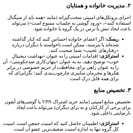
۲. مدیریت خانواده و همتایان
اجرای پروتکل‌های امنیتی سخت‌گیرانه (مانند «همه باید از سیگنال
استفاده کنند»، «ورود گوشی به جلسات ممنوع است») می‌تواند
باعث ایجاد تنش یا ترس در یک گروه یا خانواده شود.
ریسک:
اگر اعضای خانواده احساس کنند که کنار گذاشته
شده‌اند یا بترسند، ممکن است ناخواسته با دیگران درباره
«رفتارهای عجیب» شما صحبت کنند.
استراتژی:
اقدامات امنیتی را به عنوان «بهداشت دیجیتالِ
خوب» توضیح دهید، نه به عنوان «پنهان‌کاری ضدحکومتی». آن
را به عنوان راهی برای محافظت از حریم خصوصی در برابر
هکرها و مجرمان سایبری چارچوب‌بندی کنید؛ نگرانی‌ای که
برای همه قابل درک است.
۳. تخصیص منابع
تخصیص منابع امنیتی (مانند خرید اشتراک VPN یا گوشی‌های آیفون
برای برخی از کارکنان و نه برای دیگران) می‌تواند باعث ایجاد
نارضایتی داخلی شود.
استراتژی:
اطمینان حاصل کنید که امنیت جمعی است. امنیت
کل گروه تنها به اندازه امنیت ضعیف‌ترین عضو آن است.