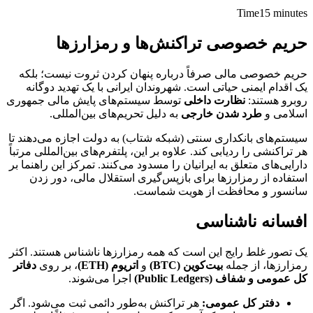
Time
15 minutes
حریم خصوصی تراکنش‌ها و رمزارزها
حریم خصوصی مالی صرفاً درباره پنهان کردن ثروت نیست؛ بلکه
یک اقدام ایمنی حیاتی است. شهروندان ایرانی با یک تهدید دوگانه
روبرو هستند:
نظارت داخلی
توسط سیستم‌های پایش مالی جمهوری
اسلامی و
طرد شدن خارجی
به دلیل تحریم‌های بین‌المللی.
سیستم‌های بانکداری سنتی (شبکه شتاب) به دولت اجازه می‌دهند تا
هر تراکنشی را ردیابی کند. علاوه بر این، پلتفرم‌های بین‌المللی مرتباً
دارایی‌های متعلق به ایرانیان را مسدود می‌کنند. تمرکز این راهنما بر
استفاده از رمزارزها برای بازپس‌گیری استقلال مالی، دور زدن
سانسور و محافظت از هویت شماست.
افسانه ناشناسی
یک تصور غلط رایج این است که همه رمزارزها ناشناس هستند. اکثر
رمزارزها، از جمله
بیت‌کوین (BTC)
و
اتریوم (ETH)
، بر روی
دفاتر
کل عمومی و شفاف (Public Ledgers)
اجرا می‌شوند.
دفتر کل عمومی:
هر تراکنش به‌طور دائمی ثبت می‌شود. اگر