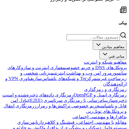
ویکی
مفاهیم بنیادین
مبانی فنی
مفاهیم شبکه و اینترنت
پروتکل‌های DNS و حریم خصوصی
معماری اینترنت و سازوکارهای
سانسور
مرور امن وب و بهداشت اینترنتی
میزبانی شخصی و
زیرساخت غیرمتمرکز
Tor و شبکه‌های ناشناس‌سازی
فناوری VPN و
ارائه‌دهندگان
رمزنگاری و رمزگذاری
رمزنگاری ایمیل و OpenPGP
رمزنگاری داده‌های ذخیره‌شده و امنیت
ذخیره‌سازی
پیام‌رسانی با رمزنگاری سرتاسری (E2EE)
تبادل امن
فایل و ناشناسی
حریم خصوصی تراکنش‌ها و رمزارز
رمزنگاری انتقال
و پروتکل‌های تونل‌زنی
بدافزارها و مهندسی اجتماعی
مقابله با مهندسی اجتماعی، فیشینگ و کلاهبرداری
ایمن‌سازی
سیستم‌عامل دسکتاپ و پیشگیری از بدافزار
واکنش به حادثه و