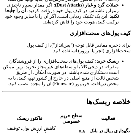
حملات گرد و غبار (Dust Attacks):
اگر مقدار بسیار ناچیزی
رمزارز ناشناس در کیف پول خود دریافت کردید،
آن را جابجا
نکنید
. این یک تکنیک ردیابی است. اگر آن را با سایر وجوه خود
ترکیب کنید، هویت خود را فاش کرده‌اید.
کیف پول‌های سخت‌افزاری
برای ذخیره مقادیر قابل توجه ("پس‌انداز")، از کیف پول
سخت‌افزاری (لجر یا ترزور) استفاده کنید.
ریسک خرید:
کیف پول‌های سخت‌افزاری را از فروشندگان
متفرقه در دیجی‌کالا یا واسطه‌های غیرمجاز نخرید، زیرا ممکن
است دستکاری شده باشند. در صورت امکان، از طریق
شخص ثالث از منبع اصلی در خارج از کشور تهیه کنید، یا به
محض دریافت، فریم‌ور (Firmware) آن را مجدداً نصب کنید.
خلاصه ریسک‌ها
سطح حریم
فعالیت
فاکتور ریسک
خصوصی
کاهش ارزش پول، توقیف
نگهداری ریال در بانک
هیچ