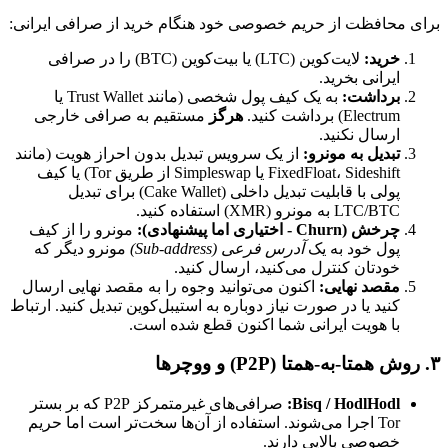
برای محافظت از حریم خصوصی خود هنگام خرید از صرافی ایرانی:
خرید:
لایت‌کوین (LTC) یا بیت‌کوین (BTC) را در صرافی
ایرانی بخرید.
برداشت:
به یک کیف پول شخصی (مانند Trust Wallet یا
Electrum) برداشت کنید.
هرگز
مستقیم به صرافی خارجی
ارسال نکنید.
تبدیل به مونرو:
از یک سرویس تبدیل بدون احراز هویت (مانند
FixedFloat، Sideshift یا Simpleswap از طریق Tor) یا کیف
پولی با قابلیت تبدیل داخلی (Cake Wallet) برای تبدیل
LTC/BTC به مونرو (XMR) استفاده کنید.
چرخش (Churn - اختیاری اما پیشنهادی):
مونرو را از کیف
پول خود به یک
آدرس فرعی (Sub-address)
مونرو دیگر که
خودتان کنترل می‌کنید، ارسال کنید.
مقصد نهایی:
اکنون می‌توانید وجوه را به مقصد نهایی ارسال
کنید یا در صورت نیاز دوباره به استیبل‌کوین تبدیل کنید. ارتباط
با هویت ایرانی شما اکنون قطع شده است.
۳. روش همتا-به-همتا (P2P) و ووچرها
Bisq / HodlHodl:
صرافی‌های غیرمتمرکز P2P که بر بستر
Tor اجرا می‌شوند. استفاده از آن‌ها سخت‌تر است اما حریم
خصوصی بالایی دارند.