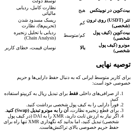
توسط دولت
نظارت کامل، ردیابی
بیت‌کوین در نوبیتکس
هیچ
مالیاتی
تتر (USDT) روی ترون
ریسک مسدود شدن
کم
(شخصی)
(تحریم‌ها)، نظارت
بیت‌کوین (کیف پول
ردیابی با تحلیل زنجیره
کم/متوسط
(Chain Analysis)
شخصی)
مونرو (کیف پول
بالا
نوسان قیمت، خطای کاربر
شخصی)
توصیه نهایی
برای کاربر متوسط ایرانی که به دنبال حفظ دارایی‌ها و حریم
خصوصی خود است:
از صرافی‌های داخلی
فقط
برای تبدیل ریال به کریپتو استفاده
کنید.
فوراً دارایی را به کیف پول شخصی برداشت کنید.
برای قطع زنجیره نظارت،
آن را به مونرو تبدیل (Swap) کنید
.
اگر نیاز به ارزش ثابت دارید، XMR را به DAI (در کیف پول
شخصی) تبدیل کنید، اما بدانید که نگهداری XMR تنها راه برای
حفظ حریم خصوصی بالای تراکنش‌هاست.