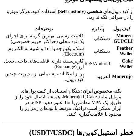
از کیف پول‌های
شخصی (Self-custody)
استفاده کنید. هرگز مونرو
را در صرافی نگه ندارید.
کیف پول
پلتفرم
توضیحات
Monero
کلاینت رسمی. بهترین گزینه برای اجرای
دسکتاپ
GUI/CLI
یک نود محلی (حداکثر حریم خصوصی).
Feather
سبک، یکپارچه با Tor و شبیه به الکتروم
دسکتاپ
Wallet
(Electrum).
Cake
کاربرپسند، دارای قابلیت‌های داخلی تبدیل
iOS/Android
Wallet
ارز (Exchange).
پر از امکانات، پشتیبانی از مدیریت چندین
Monerujo
اندروید
کیف پول.
نکته مخصوص ایران:
هنگام استفاده از کیف پول‌های
موبایل مانند Cake یا Monerujo، همیشه اتصال خود را از
طریق یک VPN مطمئن یا Tor عبور دهید. ISPها در
ایران ممکن است ترافیک مرتبط با نودهای رمزارز را
محدود یا علامت‌گذاری کنند.
خطر استیبل‌کوین‌ها (USDT/USDC)