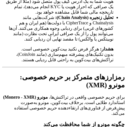
هویت شما به یک آدرس کیف پول متصل شود (مثلاً از طریق
یک صرافی که احراز هویت یا KYC انجام می‌دهد)، تمام
تاریخچه مالی شما قابل مشاهده خواهد بود.
تحلیل زنجیره (Chain Analysis):
شرکت‌هایی مانند
Chainalysis و CipherTrace با دولت‌ها (هم ایران و هم
کشورهای غربی) برای ردیابی وجوه همکاری می‌کنند. آن‌ها
می‌توانند پول را از یک صرافی ایرانی تحت نظارت (مانند
نوبیتکس یا والکس) تا مقصد نهایی آن ردیابی کنند.
هشدار:
هرگز فرض نکنید بیت‌کوین خصوصی است.
بدون تکنیک‌های پیشرفته مبهم‌سازی (مانند CoinJoin)،
تراکنش‌های بیت‌کوین به راحتی قابل ردیابی هستند.
رمزارزهای متمرکز بر حریم خصوصی:
مونرو (XMR)
برای حریم خصوصی واقعی در تراکنش‌ها،
مونرو (Monero - XMR)
استاندارد طلایی است. برخلاف بیت‌کوین، مونرو به‌صورت
پیش‌فرض از فناوری‌های ارتقاء‌دهنده حریم خصوصی استفاده
می‌کند.
چگونه مونرو از شما محافظت می‌کند