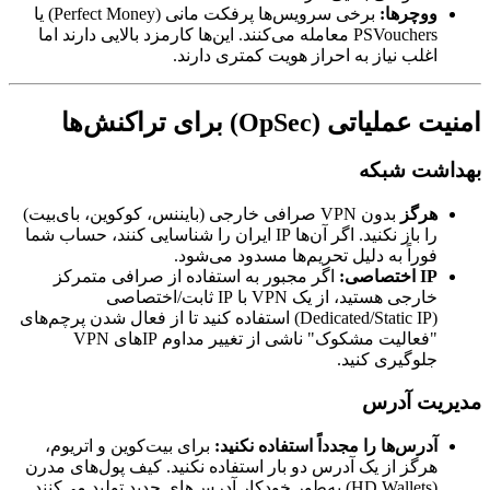
ووچرها:
برخی سرویس‌ها پرفکت مانی (Perfect Money) یا
PSVouchers معامله می‌کنند. این‌ها کارمزد بالایی دارند اما
اغلب نیاز به احراز هویت کمتری دارند.
امنیت عملیاتی (OpSec) برای تراکنش‌ها
بهداشت شبکه
هرگز
بدون VPN صرافی خارجی (بایننس، کوکوین، بای‌بیت)
را باز نکنید. اگر آن‌ها IP ایران را شناسایی کنند، حساب شما
فوراً به دلیل تحریم‌ها مسدود می‌شود.
IP اختصاصی:
اگر مجبور به استفاده از صرافی متمرکز
خارجی هستید، از یک VPN با IP ثابت/اختصاصی
(Dedicated/Static IP) استفاده کنید تا از فعال شدن پرچم‌های
"فعالیت مشکوک" ناشی از تغییر مداوم IPهای VPN
جلوگیری کنید.
مدیریت آدرس
آدرس‌ها را مجدداً استفاده نکنید:
برای بیت‌کوین و اتریوم،
هرگز از یک آدرس دو بار استفاده نکنید. کیف پول‌های مدرن
(HD Wallets) به‌طور خودکار آدرس‌های جدید تولید می‌کنند.