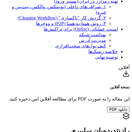
تهیه رمزارز در ایران (مسیر ورود)
۱. صرافی‌های داخلی (نوبیتکس، والکس، بیت‌پین و
غیره)
۲. گردش کار "پاکسازی" (Cleaning Workflow)
۳. روش همتا-به-همتا (P2P) و ووچرها
امنیت عملیاتی (OpSec) برای تراکنش‌ها
بهداشت شبکه
مدیریت آدرس
کیف پول‌های سخت‌افزاری
خلاصه ریسک‌ها
توصیه نهایی
آفلاین
نسخه آفلاین
این مقاله را به صورت PDF برای مطالعه آفلاین امن ذخیره کنید.
دانلود PDF
رازنت
دیده‌بان سایبری