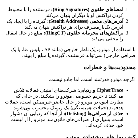
امضاهای حلقوی (Ring Signatures):
فرستنده را با مخلوط
کردن تراکنش او با دیگران پنهان می‌کند.
آدرس‌های مخفی (Stealth Addresses):
گیرنده را با ایجاد یک
آدرس یک‌بارمصرف برای هر تراکنش پنهان می‌کند.
تراکنش‌های محرمانه حلقوی (RingCT):
مبلغ در حال انتقال
را مخفی می‌کند.
با استفاده از مونرو، یک ناظر خارجی (مانند ISP، پلیس فتا، یا یک
صرافی خارجی) نمی‌تواند فرستنده، گیرنده یا مبلغ را ببیند.
محدودیت‌ها و خطرات
اگرچه مونرو قدرتمند است، اما جادو نیست.
CipherTrace و ردیابی:
شرکت‌های امنیتی فعالانه تلاش
می‌کنند تا حریم خصوصی مونرو را بشکنند. در حالی که
نظارت انبوه بر مونرو در حال حاضر غیرممکن است، حملات
هدفمند (حملات همبستگی) یک ریسک محسوب می‌شوند.
حذف از صرافی‌ها (Delisting):
از آنجا که ردیابی آن دشوار
است، بسیاری از صرافی‌های قانون‌مند مونرو را از لیست
خود حذف کرده‌اند.
کیف پول‌های پیشنهادی مونرو