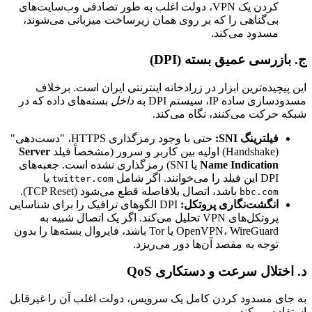
کردن یک VPN، دولت اغلب به طور تصادفی وب‌سایت‌های
بی‌گناهی را که بر روی همان زیرساخت میزبانی می‌شوند،
مسدود می‌کند.
ج. بازرسی عمیق بسته (DPI)
این پیچیده‌ترین ابزار در زرادخانه اینترنتی ایران است. برخلاف
مسدودسازی ساده IP، سیستم DPI به
داخل
بسته‌های داده که در
شبکه حرکت می‌کنند، نگاه می‌کند.
فیلترینگ SNI:
حتی با وجود رمزگذاری HTTPS، "دست‌دهی"
(Handshake) اولیه بین کاربر و سرور (مشخصاً فیلد
Server
Name Indication
یا SNI) رمزگذاری نشده است. جعبه‌های
DPI این فیلد را می‌خوانند. اگر شامل
یا
twitter.com
باشد، اتصال بلافاصله قطع می‌شود (TCP Reset).
bbc.com
انگشت‌نگاری پروتکل:
DPI الگوهای ترافیک را برای شناسایی
پروتکل‌های VPN تحلیل می‌کند. اگر یک اتصال شبیه به
OpenVPN، WireGuard یا Tor باشد، فایروال بسته‌ها را بدون
توجه به مقصد آن‌ها دور می‌ریزد.
د. اختلال سرعت و دستکاری QoS
به جای مسدود کردن کامل یک سرویس، دولت اغلب آن را غیرقابل
استفاده می‌کند.