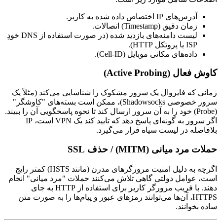
آدرس‌های IP اختصاص داده شده به کاربر.
زمان دقیق (Timestamp) اتصالات.
لیست دامنه‌های بازدید شده (در صورت استفاده از DNS خودِ
ISP یا پروتکل HTTP).
داده‌های مکانی موبایل (Cell-ID).
کاوش فعال (Active Probing)
زمانی که فایروال یک سرور مشکوک را شناسایی می‌کند (مثلاً یک
سرور خصوصی Shadowsocks)، ممکن است بسته‌های "کاوشگر"
(Probe) خود را به آن سرور ارسال کند تا نحوه پاسخگویی آن را ببیند.
اگر سرور به گونه‌ای پاسخ دهد که تایید کند یک VPN است، IP
بلافاصله در لیست سیاه قرار می‌گیرد.
حملات مرد میانی (MITM) / حذف SSL
اگرچه به دلیل امنیت مرورگرهای مدرن (مانند HSTS) کمتر رایج
است، عوامل دولتی گاهی تلاش می‌کنند حملات "مرد میانی" انجام
دهند. با فریب مرورگر کاربر برای استفاده از HTTP به جای
HTTPS، آن‌ها می‌توانند رمزهای عبور و پیام‌ها را به صورت متن
ساده بخوانند.