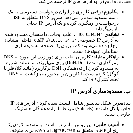
) را به آدرس‌های IP ترجمه می‌کند.
youtube.com
مکانیزم:
وقتی کاربری در ایران درخواست دسترسی به یک
دامنه مسدود شده را می‌دهد، سرور DNS متعلق به ISP
درخواست را رهگیری کرده و یک آدرس IP جعلی
بازمی‌گرداند.
نشانه‌ی "10.10.34.34":
اغلب اوقات، دامنه‌های مسدود شده
به آدرس IP خصوصی
(یا IPهای داخلی مشابه)
10.10.34.34
ارجاع داده می‌شوند که میزبان یک صفحه مسدودسازی
استاندارد (پیوندها) است.
راهکار مقابله:
کاربران اغلب برای دور زدن این مورد به DNS
رمزگذاری شده (DoH/DoT) روی می‌آورند، اما دولت شروع
به مسدود کردن ارائه‌دهندگان DoH پرکاربرد (مانند کلادفلر یا
گوگل) کرده است تا کاربران را مجبور به بازگشت به DNS
تحت کنترل ISP کند.
ب. مسدودسازی آدرس IP
ساده‌ترین شکل سانسور شامل لیست سیاه کردن آدرس‌های IP
خاص یا کل دامنه‌ها (Subnets) مرتبط با ارائه‌دهندگان هاستینگ
خارجی است.
آسیب جانبی:
این روش "نامرتب" است. با مسدود کردن یک
رنج از IPهای متعلق به DigitalOcean یا AWS برای متوقف