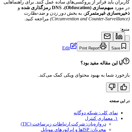
کاربران باید فراتر از پروکسی‌های ساده عمل کنند. برای راهنماهایی
در مورد
مبهم‌سازی (Obfuscation)
،
DNS رمزگذاری شده
و
ذخیره‌سازی غیرمتمرکز
، به بخش
دور زدن و ضد-نظارت
(Circumvention and Counter-Surveillance)
مراجعه کنید.
منبع:
Edit
Print Report
Save
آیا این مقاله مفید بود؟
بازخورد شما به بهبود محتوای ویکی کمک می‌کند.
در این صفحه
نمای کلی: شبکه دوگانه
۱. معماری کنترل
دروازه‌بان: شرکت ارتباطات زیرساخت (TIC)
مجریان: ISPها و اپراتورهای موبایل