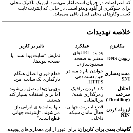
که اعتراضات در جریان است آغاز می‌شود. این یک تاکتیک محلی
برای جلوگیری از آپلود ویدئو است، در حالی که اینترنت ثابت
کسب‌وکارهای محلی فعال باقی می‌ماند.
خلاصه تهدیدات
مکانیزم
عملکرد
تاثیر بر کاربر
هدایت URLهای
نمایش "سایت پیدا نشد" یا
ربودن DNS
معتبر به صفحه
صفحه پیوندها.
مسدودسازی.
خواندن نام دامنه در
مسدودسازی
قطع فوری اتصال هنگام
حین دست‌دهی
SNI
بارگذاری یک سایت امن.
HTTPS.
اختلال
کند کردن ترافیک
وی‌پی‌ان‌ها متصل می‌شوند
سرعت
رمزگذاری شده/
اما برای استفاده بسیار کند
(Throttling)
بین‌المللی.
هستند.
قطع اینترنت جهانی،
تنها سایت‌های ایرانی باز
ایزوله کردن
فعال ماندن شبکه
می‌شوند؛ "اینترنت جهانی
NIN
داخلی.
قطع است."
گام‌های بعدی برای کاربران:
برای عبور از این معماری‌های پیچیده،