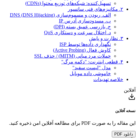
تسهیل‌کننده: شبکه‌های توزیع محتوا (CDNs)
۲. مکانیزم‌های فنی سانسور
الف. ربودن و مسموم‌سازی DNS (DNS Hijacking)
ب. مسدودسازی آدرس IP
ج. بازرسی عمیق بسته (DPI)
د. اختلال سرعت و دستکاری QoS
۳. نظارت و پایش
نگهداری داده‌ها توسط ISP
کاوش فعال (Active Probing)
حملات مرد میانی (MITM) / حذف SSL
۴. قطعی اینترنت: "دکمه مرگ"
مدل "لیست سفید"
خاموشی داده موبایل
خلاصه تهدیدات
آفلاین
نسخه آفلاین
این مقاله را به صورت PDF برای مطالعه آفلاین امن ذخیره کنید.
دانلود PDF