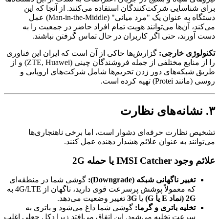
برای شناسایی شرکت‌کنندگان استفاده می‌کنند. از آنجا که این
دستگاه به عنوان یک "مرد میانی" (Man-in-the-Middle) عمل
می‌کند، آن‌ها می‌توانند هویت تمام افراد حاضر در جمعیت را به
دست آورند، حتی اگر کاربران در حال تماس گرفتن نباشند.
تکنولوژی خارجی:
گزارش‌ها حاکی از آن است که ایران این فناوری
را از منابع مختلفی از جمله فروشندگان چینی (ZTE, Huawei) و از
طریق شبکه‌های دور زدن تحریم‌ها شامل شرکت‌های اروپایی و
روسی (مانند Protei) تهیه کرده است.
۳. نشانه‌های نظارت
تشخیص نظارت حرفه‌ای دشوار است، اما برخی ناهنجاری‌ها
می‌توانند به عنوان علائم هشدار دهنده عمل کنند.
علائم وجود IMSI Catcher یا حمله 2G
تغییر ناگهانی شبکه (Downgrade):
گوشی شما در منطقه‌ای
که معمولاً پوشش پرسرعت قوی دارید، ناگهان از 4G/LTE به
2G (نماد E یا G)
یا
3G
تغییر وضعیت می‌دهد.
تخلیه باتری و گرما:
گوشی شما داغ می‌شود و باتری به
سرعت تخلیه می‌شود. این اتفاق می‌افتد زیرا دکل جعلی اغلب