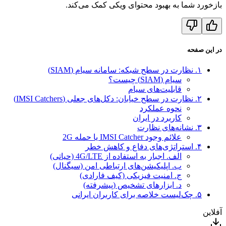
بازخورد شما به بهبود محتوای ویکی کمک می‌کند.
در این صفحه
۱. نظارت در سطح شبکه: سامانه سیام (SIAM)
سیام (SIAM) چیست؟
قابلیت‌های سیام
۲. نظارت در سطح خیابان: دکل‌های جعلی (IMSI Catchers)
نحوه عملکرد
کاربرد در ایران
۳. نشانه‌های نظارت
علائم وجود IMSI Catcher یا حمله 2G
۴. استراتژی‌های دفاع و کاهش خطر
الف. اجبار به استفاده از 4G/LTE (حیاتی)
ب. اپلیکیشن‌های ارتباطی امن (سیگنال)
ج. امنیت فیزیکی (کیف فارادی)
د. ابزارهای تشخیص (پیشرفته)
۵. چک‌لیست خلاصه برای کاربران ایرانی
آفلاین