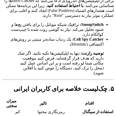
برخی از اپلیکیشن‌های اندرویدی ادعا می‌کنند که IMSI Catcherها را
شناسایی می‌کنند.
با احتیاط استفاده کنید
، زیرا این برنامه‌ها ممکن
است هشدارهای اشتباه (False Positives) ایجاد کنند و اغلب برای
عملکرد موثر نیاز به دسترسی "Root" دارند.
SnoopSnitch:
ترافیک شبکه موبایل را برای یافتن پچ‌ها و
شنود تحلیل می‌کند. نیاز به گوشی روت شده با چیپ‌ست
کوالکام دارد.
Cell Spy Catcher:
یک ردیاب ساده‌تر مبتنی بر روش‌های
اکتشافی (Heuristic).
توصیه رازنت:
تنها به اپلیکیشن‌ها تکیه نکنید. اگر شک
دارید که هدف قرار گرفته‌اید، فرض کنید موقعیت
مکانی شما لو رفته است و بر این اساس عمل کنید
(محل را ترک کنید، دستگاه را عوض کنید یا آفلاین
شوید).
۵. چک‌لیست خلاصه برای کاربران ایرانی
میزان
اقدام
تاثیر
سختی
استفاده از سیگنال
رمزنگاری محتوا
کم