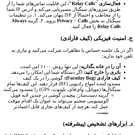
فعال‌سازی "Relay Calls":
این قابلیت تماس‌های شما را از
طریق سرورهای سیگنال مسیریابی می‌کند و آدرس IP شما
را از مخاطب و احتمالاً از ISP پنهان می‌کند. ۱. در تنظیمات
سیگنال به بخش
Calls
>
Privacy
بروید. ۲. گزینه
Always
Relay Calls
را فعال کنید.
ج. امنیت فیزیکی (کیف فارادی)
اگر در یک جلسه حساس یا تظاهرات شرکت می‌کنید و نیازی به
تلفن خود ندارید:
آن را در خانه بگذارید:
این تنها روش ۱۰۰٪ امن است.
باتری را خارج کنید:
اگر دستگاه شما این امکان را می‌دهد.
کیف فارادی (Faraday Bag):
گوشی را در یک کیف
مسدودکننده امواج رادیویی (RF) قرار دهید. این کیف‌ها تمام
سیگنال‌ها (موبایل، وای‌فای، بلوتوث، GPS) را مسدود می‌کنند.
گزینه دست‌ساز:
پیچیدن گوشی در چندین لایه فویل
آلومینیومی ضخیم می‌تواند به عنوان یک اقدام موقت
عمل کند، هرچند از کیف‌های تجاری قابل اعتمادتر
نیست.
د. ابزارهای تشخیص (پیشرفته)