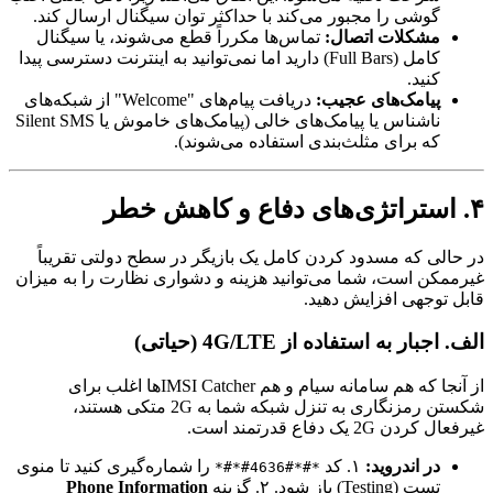
گوشی را مجبور می‌کند با حداکثر توان سیگنال ارسال کند.
مشکلات اتصال:
تماس‌ها مکرراً قطع می‌شوند، یا سیگنال
کامل (Full Bars) دارید اما نمی‌توانید به اینترنت دسترسی پیدا
کنید.
پیامک‌های عجیب:
دریافت پیام‌های "Welcome" از شبکه‌های
ناشناس یا پیامک‌های خالی (پیامک‌های خاموش یا Silent SMS
که برای مثلث‌بندی استفاده می‌شوند).
۴. استراتژی‌های دفاع و کاهش خطر
در حالی که مسدود کردن کامل یک بازیگر در سطح دولتی تقریباً
غیرممکن است، شما می‌توانید هزینه و دشواری نظارت را به میزان
قابل توجهی افزایش دهید.
الف. اجبار به استفاده از 4G/LTE (حیاتی)
از آنجا که هم سامانه سیام و هم IMSI Catcherها اغلب برای
شکستن رمزنگاری به تنزل شبکه شما به 2G متکی هستند،
غیرفعال کردن 2G یک دفاع قدرتمند است.
در اندروید:
۱. کد
را شماره‌گیری کنید تا منوی
*#*#4636#*#*
تست (Testing) باز شود. ۲. گزینه
Phone Information