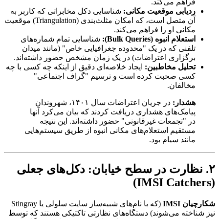
فراهم می‌کند.
ردیابی موقعیت مکانی:
شناسایی دکل مخابراتی که کاربر به
آن متصل است، که امکان مثلث‌بندی (Triangulation) موقعیت
مکانی او را فراهم می‌کند.
استعلام انبوه (Bulk Queries):
شناسایی تمام شماره‌های
تلفنی که در یک "محدوده جغرافیایی خاص" (مانند میدان
برگزاری اعتراضات) در یک زمان مشخص حضور داشته‌اند.
تحلیل مخاطبین:
ایجاد خلاصه‌ای دقیق از اینکه چه کسی با چه
کسی صحبت کرده است و ترسیم "گراف اجتماعی"
مخالفان.
هشدار:
در جریان اعتراضات سال ۱۴۰۱، شهروندان
پیامک‌های هشداری دریافت کردند که بیان می‌کرد آنها
در "تجمعات غیرقانونی" حضور داشته‌اند. این نتیجه
مستقیم استعلام‌های مکانی انبوه از طریق سیستم‌هایی
مانند سیام بود.
۲. نظارت در سطح خیابان: دکل‌های جعلی
(IMSI Catchers)
شکارچیان IMSI
(که با نام‌های شبیه‌ساز سایت سلولی یا Stingray
نیز شناخته می‌شوند) دستگاه‌های نظارتی تاکتیکی هستند که توسط