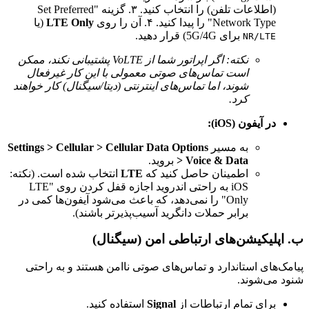
(اطلاعات تلفن) را انتخاب کنید. ۳. گزینه "Set Preferred
Network Type" را پیدا کنید. ۴. آن را روی
LTE Only
(یا
برای 5G/4G) قرار دهید.
NR/LTE
نکته: اگر اپراتور شما از VoLTE پشتیبانی نکند، ممکن
است تماس‌های صوتی معمولی با این کار غیرفعال
شوند، اما تماس‌های اینترنتی (دیتا/سیگنال) کار خواهند
کرد.
در آیفون (iOS):
به مسیر
Settings > Cellular > Cellular Data Options
> Voice & Data
بروید.
اطمینان حاصل کنید که
LTE
انتخاب شده است. (نکته:
iOS به راحتی اندروید اجازه قفل کردن روی "LTE
Only" را نمی‌دهد، که باعث می‌شود آیفون‌ها کمی در
برابر حملات دانگرید آسیب‌پذیرتر باشند).
ب. اپلیکیشن‌های ارتباطی امن (سیگنال)
پیامک‌های استاندارد و تماس‌های صوتی ناامن هستند و به راحتی
شنود می‌شوند.
برای تمام ارتباطات از
Signal
استفاده کنید.