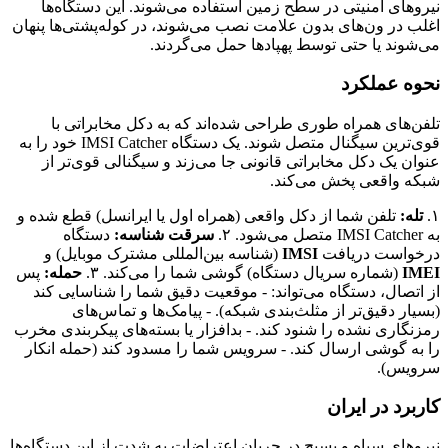
نیروهای امنیتی در سطح زمین استفاده می‌شوند. این دستگاه‌ها
اغلب در ون‌های بدون علامت نصب می‌شوند، در کوله‌پشتی‌ها پنهان
می‌شوند یا حتی توسط پهپادها حمل می‌گردند.
نحوه عملکرد
تلفن‌های همراه طوری طراحی شده‌اند که به دکل مخابراتی با
قوی‌ترین سیگنال متصل شوند. یک دستگاه IMSI Catcher خود را به
عنوان یک دکل مخابراتی قانونی جا می‌زند و سیگنالی قوی‌تر از
شبکه واقعی پخش می‌کند.
۱.
تله:
تلفن شما از دکل واقعی (همراه اول یا ایرانسل) قطع شده و
به IMSI Catcher متصل می‌شود. ۲.
سرقت شناسه:
دستگاه
درخواست دریافت
IMSI
(شناسه بین‌المللی مشترک موبایل) و
IMEI
(شماره سریال دستگاه) گوشی شما را می‌کند. ۳.
حمله:
پس
از اتصال، دستگاه می‌تواند: - موقعیت دقیق شما را شناسایی کند
(بسیار دقیق‌تر از مثلث‌بندی شبکه). - پیامک‌ها و تماس‌های
رمزنگاری نشده را شنود کند. - بدافزار یا بسته‌های پیکربندی مخرب
را به گوشی ارسال کند. - سرویس شما را مسدود کند (حمله انکار
سرویس).
کاربرد در ایران
نیروهای سپاه و بسیج در جریان اعتراضات به شدت از این دستگاه‌ها