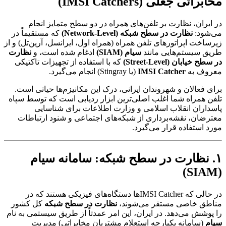
مخابراتی جعلی (IMSI Catchers)
در ایران، نظارت بر تلفن‌های همراه در دو سطح متمایز انجام
می‌شود:
نظارت در سطح شبکه (Network-Level)
که مستقیماً در
زیرساخت اپراتورهای تلفن همراه (همراه اول، ایرانسل، آرین‌تل) و از
طریق سیستم‌هایی مانند
سیام (SIAM)
ادغام شده است، و
نظارت
در سطح خیابان (Street-Level)
که با استفاده از تجهیزات تاکتیکی
معروف به
IMSI Catcher
(یا Stingray) انجام می‌گیرد.
برای فعالان و شهروندان ایرانی، درک این مکانیزم‌ها حیاتی است.
تلفن همراه شما اغلب اصلی‌ترین ابزار ردیابی است که توسط سپاه
پاسداران انقلاب اسلامی و وزارت اطلاعات برای شناسایی
معترضان، نقشه‌برداری از شبکه‌های اجتماعی و شنود ارتباطات
مورد استفاده قرار می‌گیرد.
۱. نظارت در سطح شبکه: سامانه سیام
(SIAM)
در حالی که IMSI Catcherها دستگاه‌های فیزیکی هستند که در
مناطق خاصی مستقر می‌شوند،
نظارت در سطح شبکه
کل کشور
را پوشش می‌دهد. در ایران، این امر عمدتاً از طریق سیستمی به نام
سیام
(سامانه یکپارچه استعلام مشتریان مخابراتی) مدیریت