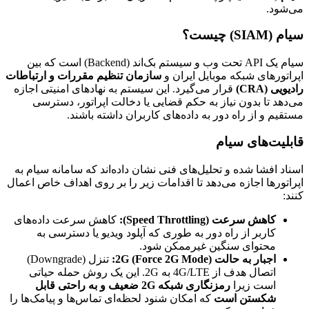
می‌شود.
سیام (SIAM) چیست؟
سیام یک API تحت وب و سیستم بک‌‌اند (Backend) است که بین
اپراتورهای شبکه موبایل ایران و
سازمان تنظیم مقررات و ارتباطات
رادیویی (CRA)
قرار می‌گیرد. این سیستم به نهادهای امنیتی اجازه
می‌دهد تا بدون نیاز به حکم قضایی یا دخالت اپراتور، دسترسی
مستقیم و از راه دور به داده‌های کاربران داشته باشند.
قابلیت‌های سیام
اسناد افشا شده و تحلیل‌های فنی نشان داده‌اند که سامانه سیام به
اپراتورها اجازه می‌دهد تا اقدامات زیر را بر روی اهداف خاص اعمال
کنند:
کاهش سرعت (Speed Throttling):
کاهش سرعت داده‌های
کاربر از راه دور به طوری که آپلود ویدیو یا دسترسی به
محتوای سنگین غیرممکن شود.
اجبار به حالت 2G (Force 2G Mode):
تنزل (Downgrade)
اتصال هدف از 4G/LTE به 2G. این یک روش حمله حیاتی
است زیرا
رمزنگاری شبکه 2G ضعیف و به راحتی قابل
شکستن است
که امکان شنود لحظه‌ای تماس‌ها و پیامک‌ها را