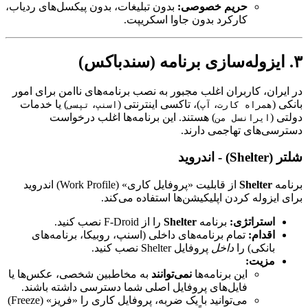
حریم خصوصی:
بدون تبلیغات، بدون پیکسل‌های ردیاب،
کارکرد بدون جاوا اسکریپت.
۳. ایزوله‌سازی برنامه (سندباکس)
در ایران، کاربران اغلب مجبور به نصب برنامه‌های ناامن برای امور
بانکی (
،
)، تاکسی اینترنتی (
،
) یا خدمات
همراه کارت
آپ
اسنپ
تپسی
دولتی (
) هستند. این برنامه‌ها اغلب درخواست
ایرانسل من
دسترسی‌های تهاجمی دارند.
شلتر (Shelter) - اندروید
برنامه
Shelter
از قابلیت «پروفایل کاری» (Work Profile) اندروید
برای ایزوله کردن اپلیکیشن‌ها استفاده می‌کند.
استراتژی:
برنامه
Shelter
را از F-Droid نصب کنید.
اقدام:
تمام برنامه‌های داخلی (اسنپ، روبیکا، برنامه‌های
بانکی) را
داخل
پروفایل Shelter نصب کنید.
مزیت:
این برنامه‌ها
نمی‌توانند
به مخاطبین شخصی، عکس‌ها یا
فایل‌های پروفایل اصلی شما دسترسی داشته باشند.
می‌توانید با یک ضربه، پروفایل کاری را «فریز» (Freeze)