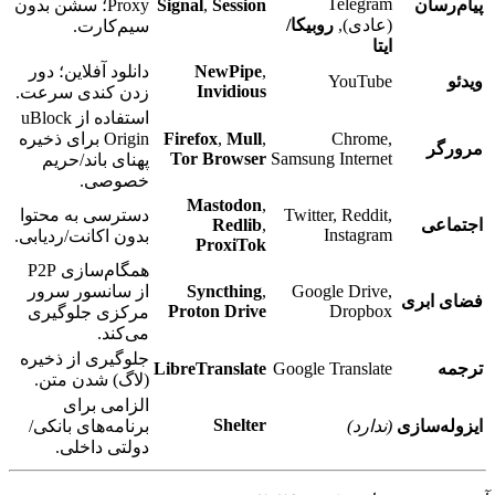
Telegram
پیام‌رسان
Session
,
Signal
Proxy؛ سشن بدون
(عادی),
روبیکا/
سیم‌کارت.
ایتا
,
NewPipe
دانلود آفلاین؛ دور
ویدئو
YouTube
Invidious
زدن کندی سرعت.
استفاده از uBlock
Chrome,
,
Mull
,
Firefox
Origin برای ذخیره
مرورگر
Tor Browser
Samsung Internet
پهنای باند/حریم
خصوصی.
Mastodon
,
Twitter, Reddit,
دسترسی به محتوا
اجتماعی
,
Redlib
Instagram
بدون اکانت/ردیابی.
ProxiTok
همگام‌سازی P2P
Google Drive,
,
Syncthing
از سانسور سرور
فضای ابری
Proton Drive
Dropbox
مرکزی جلوگیری
می‌کند.
جلوگیری از ذخیره
ترجمه
Google Translate
LibreTranslate
(لاگ) شدن متن.
الزامی برای
Shelter
ایزوله‌سازی
(ندارد)
برنامه‌های بانکی/
دولتی داخلی.