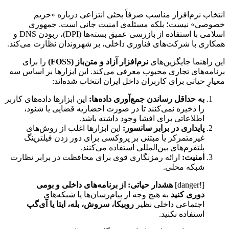
انتخاب نرم‌افزار مناسب صرفاً بحثی انتزاعی درباره «حریم
خصوصی» نیست؛ بلکه مسئله‌ی امنیت جانی است. جمهوری
اسلامی با استفاده از بازرسی عمیق بسته‌ها (DPI)، ربودن DNS و
همکاری با شرکت‌های فناوری داخلی، بر شهروندان نظارت می‌کند.
این راهنما جایگزین‌های
نرم‌افزار آزاد و متن‌باز (FOSS)
را برای
برنامه‌های تجاری محبوب معرفی می‌کند. این ابزارها بر اساس سه
معیارِ حیاتی برای کاربران داخل ایران انتخاب شده‌اند:
به حداقل رساندن جمع‌آوری داده‌ها:
این ابزارها داده‌های کاربر
را ذخیره نمی‌کنند تا در صورت احضاریه قضایی یا شنود،
اطلاعاتی برای افشا وجود داشته باشد.
پایداری در برابر سانسور:
این ابزارها اغلب از روش‌های
غیرمتمرکز یا مبتنی بر پروکسی برای دور زدن فیلترینگ
پلتفرم‌های بین‌المللی استفاده می‌کنند.
امنیت:
ارائه رمزنگاری قوی برای محافظت در برابر نظارت
شبکه محلی.
[!danger]
هشدار حیاتی: از برنامه‌های داخلی و بومی
دوری کنید
به هیچ وجه از پیام‌رسان‌ها یا شبکه‌های
اجتماعی داخلی نظیر
روبیکا، سروش، بله، ایتا یا آی‌گپ
استفاده نکنید.