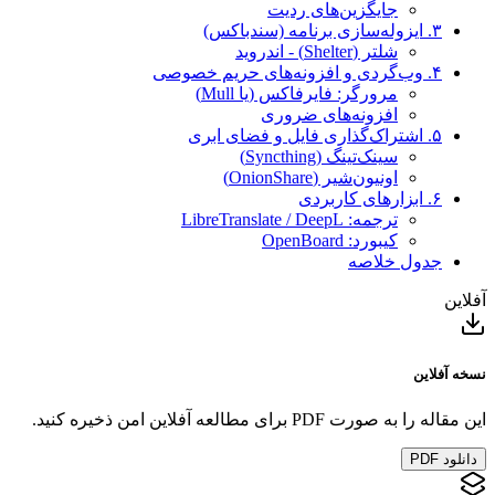
جایگزین‌های ردیت
۳. ایزوله‌سازی برنامه (سندباکس)
شلتر (Shelter) - اندروید
۴. وب‌گردی و افزونه‌های حریم خصوصی
مرورگر: فایرفاکس (یا Mull)
افزونه‌های ضروری
۵. اشتراک‌گذاری فایل و فضای ابری
سینک‌تینگ (Syncthing)
اونیون‌شیر (OnionShare)
۶. ابزارهای کاربردی
ترجمه: LibreTranslate / DeepL
کیبورد: OpenBoard
جدول خلاصه
آفلاین
نسخه آفلاین
این مقاله را به صورت PDF برای مطالعه آفلاین امن ذخیره کنید.
دانلود PDF