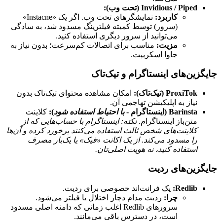
Invidious / Piped (تحت وب):
کاربرد:
نمایشگرهای تحت وب. اگر یک «Instacne»
(سرور) توسط کمیته فیلترینگ مسدود شد، به سادگی
می‌توانید از سرور دیگری استفاده کنید.
مزیت:
مناسب برای اتصالات کم‌سرعت؛ بدون نیاز به
جاوا اسکریپت.
جایگزین‌های اینستاگرام و تیک‌تاک
ProxiTok (تیک‌تاک):
امکان مشاهده محتوای تیک‌تاک بدون
نیاز به اپلیکیشن تهاجمی آن.
Barinsta (اینستاگرام -
با احتیاط استفاده شود
):
کلاینت
متن‌باز اینستاگرام.
نکته: اینستاگرام با حساب‌هایی که از
کلاینت‌های شخص ثالث استفاده می‌کنند برخورد کرده و آن‌ها
را مسدود می‌کند. از یک اکانت «فیک» یا یک‌بار مصرف
استفاده کنید، نه هویت اصلی‌تان.
جایگزین‌های ردیت
Redlib:
یک فرانت‌اند خصوصی برای ردیت.
چرا:
ردیت مدام دچار اختلال یا فیلتر می‌شود.
سرورهای Redlib اغلب زمانی که دامنه اصلی مسدود
است، در دسترس باقی می‌مانند.