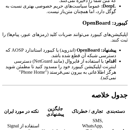
که متن شما را ذخیره نمی‌کنند.
DeepL:
عموماً سیاست‌های حریم خصوصی بهتری نسبت به
گوگل دارد، اما همچنان متن‌باز نیست.
کیبورد: OpenBoard
اپلیکیشن‌های کیبورد می‌توانند ضربات کلید (رمزهای عبور، پیام‌ها) را
ثبت کنند.
پیشنهاد:
OpenBoard
(اندروید) یا کیبورد استاندارد AOSP که
دسترسی شبکه آن قطع شده باشد.
اقدام:
با استفاده از فایروال (مانند NetGuard) دسترسی
اینترنت اپلیکیشن کیبورد خود را مسدود کنید تا مطمئن شوید
هرگز اطلاعاتی به بیرون نمی‌فرستد ("Phone Home"
نمی‌کند).
جدول خلاصه
جایگزین
دسته‌بندی
تجاری / خطرناک
نکته در مورد ایران
پیشنهادی
SMS,
WhatsApp,
استفاده از Signal