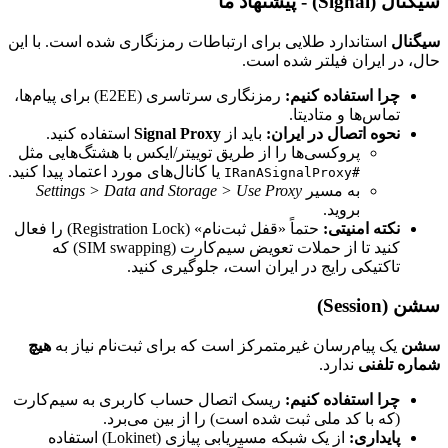
سیگنال (Signal) - پیشنهاد ما
سیگنال
استاندارد طلایی برای ارتباطات رمزنگاری شده است. با این
حال، در ایران فیلتر شده است.
چرا استفاده کنیم:
رمزنگاری سرتاسری (E2EE) برای پیام‌ها،
تماس‌ها و متادیتا.
نحوه اتصال در ایران:
باید از
Signal Proxy
استفاده کنید.
پروکسی‌ها را از طریق توییتر/ایکس با هشتگ‌هایی مثل
یا کانال‌های مورد اعتماد پیدا کنید.
#IRanASignalProxy
به مسیر
Settings > Data and Storage > Use Proxy
بروید.
نکته امنیتی:
حتماً «قفل ثبت‌نام» (Registration Lock) را فعال
کنید تا از حملات تعویض سیم‌کارت (SIM swapping) که
تاکتیکی رایج در ایران است، جلوگیری کنید.
سشن (Session)
سشن
یک پیام‌رسان غیرمتمرکز است که برای ثبت‌نام نیاز به
هیچ
شماره تلفنی
ندارد.
چرا استفاده کنیم:
ریسک اتصال حساب کاربری به سیم‌کارت
(که با کد ملی ثبت شده است) را از بین می‌برد.
پایداری:
از یک شبکه مسیریابی پیازی (Lokinet) استفاده