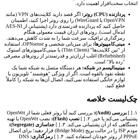
انتخاب سخت‌افزار اهمیت دارد.
پردازنده (CPU) روتر:
اگر قصد دارید کلاینت‌های VPN (مانند
OpenVPN یا WireGuard) را روی روتر اجرا کنید، اطمینان
حاصل کنید که پردازنده قدرتمندی دارد (پشتیبانی از AES-NI
ایده‌آل است). روترهای ارزان قیمت معمولی هنگام
رمزگذاری ترافیک، سرعت شما را به شدت کاهش می‌دهند.
مینی‌کامپیوترها:
برای میزبانی شخصی و OPNsense، استفاده
از "تین کلاینت‌ها" (Thin Clients) یا مینی‌کامپیوترهای استوک
(Refurbished) اغلب ارزان‌تر و قدرتمندتر از روترهای مصرفی
"رده بالا" است.
مینیمالیسم در شبکه:
هر دستگاه متصل به شبکه شما یک
نقطه نفوذ بالقوه است. اگر از ویژگی "هوشمند" تلویزیون یا
لوازم خانگی استفاده نمی‌کنید، اتصال آن‌ها به شبکه را کاملاً
قطع کنید.
چک‌لیست خلاصه
۱. [ ]
بررسی (Audit):
بررسی کنید آیا روتر فعلی شما از OpenWrt
پشتیبانی می‌کند یا خیر. ۲. [ ]
نصب (Flash):
نصب OpenWrt یا تهیه
دستگاهی که از آن پشتیبانی می‌کند. ۳. [ ]
جداسازی (Segregate):
مودم ISP را در حالت بریج (Bridge Mode) قرار دهید؛ برای اتصال
PPPoE از روتر خودتان استفاده کنید. ۴. [ ]
رمزگذاری:
DNS