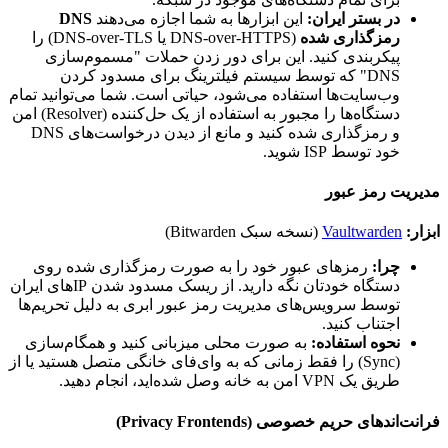
در بستر ایران:
این ابزارها به شما اجازه می‌دهند
DNS
رمزگذاری شده
(DNS-over-HTTPS یا DNS-over-TLS) را
پیکربندی کنید. این برای دور زدن حملات "مسموم‌سازی
DNS" که توسط سیستم فیلترینگ برای مسدود کردن
وب‌سایت‌ها استفاده می‌شود، حیاتی است. شما می‌توانید تمام
دستگاه‌ها را مجبور به استفاده از یک حل‌کننده (Resolver) امن
و رمزگذاری شده کنید و مانع از دیدن درخواست‌های DNS
خود توسط ISP شوید.
مدیریت رمز عبور
ابزار:
Vaultwarden
(نسخه سبک Bitwarden)
چرا:
رمزهای عبور خود را به صورت رمزگذاری شده روی
دستگاه خودتان نگه دارید. از ریسک مسدود شدن IPهای ایران
توسط سرویس‌های مدیریت رمز عبور ابری به دلیل تحریم‌ها
اجتناب کنید.
نحوه استفاده:
به صورت محلی میزبانی کنید و همگام‌سازی
(Sync) را فقط زمانی که به وای‌فای خانگی متصل هستید یا از
طریق یک VPN امن به خانه وصل شده‌اید، انجام دهید.
فرانت‌اندهای حریم خصوصی (Privacy Frontends)