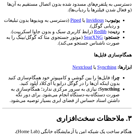
دسترسی به پلتفرم‌های مسدود شده بدون اتصال مستقیم به آن‌ها
(و فعال شدن فیلترها یا ردیاب‌ها).
یوتیوب:
Invidious
یا
Piped
(دسترسی به ویدیوها بدون تبلیغات
و ردیابی گوگل).
ردیت:
Redlib
(رابط کاربری سبک و بدون جاوا اسکریپت).
جستجو:
SearXNG
(موتور جستجوی متا که گوگل/بینگ را به
صورت ناشناس جستجو می‌کند).
همگام‌سازی فایل‌ها
ابزارها:
Syncthing
یا
Nextcloud
چرا:
فایل‌ها را بین گوشی و کامپیوتر خود همگام‌سازی کنید
بدون اینکه آن‌ها را در گوگل درایو یا آی‌کلاد آپلود کنید.
Syncthing:
نیازی به سرور مرکزی ندارد؛ همگام‌سازی به
صورت دستگاه-به-دستگاه انجام می‌شود. برای دور نگه
داشتن اسناد حساس از فضای ابری بسیار توصیه می‌شود.
۳. ملاحظات سخت‌افزاری
هنگام ساخت یک شبکه امن یا آزمایشگاه خانگی (Home Lab)،