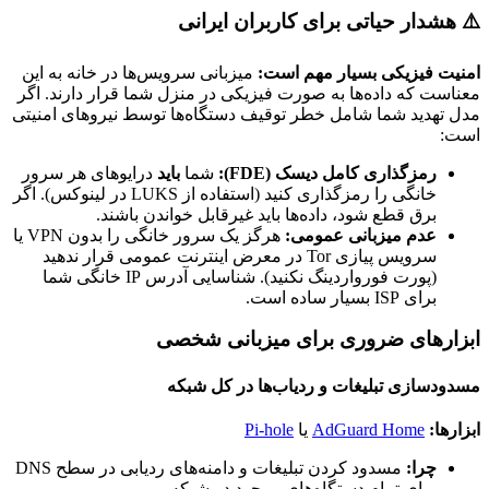
⚠️ هشدار حیاتی برای کاربران ایرانی
امنیت فیزیکی بسیار مهم است:
میزبانی سرویس‌ها در خانه به این
معناست که داده‌ها به صورت فیزیکی در منزل شما قرار دارند. اگر
مدل تهدید شما شامل خطر توقیف دستگاه‌ها توسط نیروهای امنیتی
است:
رمزگذاری کامل دیسک (FDE):
شما
باید
درایوهای هر سرور
خانگی را رمزگذاری کنید (استفاده از LUKS در لینوکس). اگر
برق قطع شود، داده‌ها باید غیرقابل خواندن باشند.
عدم میزبانی عمومی:
هرگز یک سرور خانگی را بدون VPN یا
سرویس پیازی Tor در معرض اینترنت عمومی قرار ندهید
(پورت فورواردینگ نکنید). شناسایی آدرس IP خانگی شما
برای ISP بسیار ساده است.
ابزارهای ضروری برای میزبانی شخصی
مسدودسازی تبلیغات و ردیاب‌ها در کل شبکه
ابزارها:
AdGuard Home
یا
Pi-hole
چرا:
مسدود کردن تبلیغات و دامنه‌های ردیابی در سطح DNS
برای تمام دستگاه‌های موجود در شبکه.