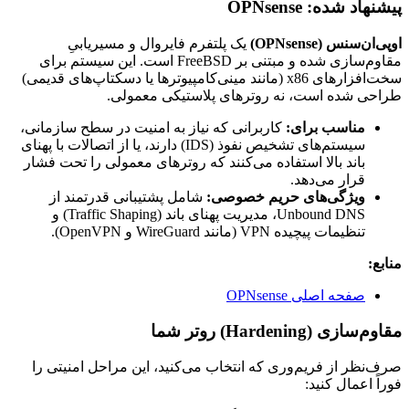
پیشنهاد شده: OPNsense
اوپی‌ان‌سنس (OPNsense)
یک پلتفرم فایروال و مسیریابیِ
مقاوم‌سازی شده و مبتنی بر FreeBSD است. این سیستم برای
سخت‌افزارهای x86 (مانند مینی‌کامپیوترها یا دسکتاپ‌های قدیمی)
طراحی شده است، نه روترهای پلاستیکی معمولی.
مناسب برای:
کاربرانی که نیاز به امنیت در سطح سازمانی،
سیستم‌های تشخیص نفوذ (IDS) دارند، یا از اتصالات با پهنای
باند بالا استفاده می‌کنند که روترهای معمولی را تحت فشار
قرار می‌دهد.
ویژگی‌های حریم خصوصی:
شامل پشتیبانی قدرتمند از
Unbound DNS، مدیریت پهنای باند (Traffic Shaping) و
تنظیمات پیچیده VPN (مانند WireGuard و OpenVPN).
منابع:
صفحه اصلی OPNsense
مقاوم‌سازی (Hardening) روتر شما
صرف‌نظر از فریم‌وری که انتخاب می‌کنید، این مراحل امنیتی را
فوراً اعمال کنید: