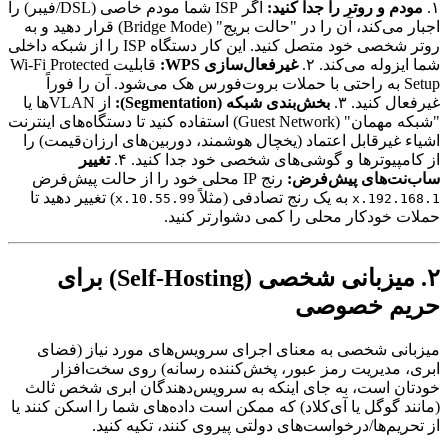
۱.
مودم و روتر را جدا کنید:
اگر ISP شما مودم خاصی (DSL/فیبر) را
اجبار می‌کند، آن را در "حالت بریج" (Bridge Mode) قرار دهید و به
روتر شخصی خود متصل کنید. این کار دستگاه ISP را از شبکه داخلی
شما ایزوله می‌کند. ۲.
غیرفعال‌سازی WPS:
قابلیت Wi-Fi Protected
Setup به راحتی با حملات بروت‌فورس هک می‌شود. آن را فوراً
غیرفعال کنید. ۳.
بخش‌بندی شبکه (Segmentation):
از VLANها یا
"شبکه مهمان" (Guest Network) استفاده کنید تا دستگاه‌های اینترنت
اشیاء غیرقابل اعتماد (یخچال هوشمند، دوربین‌های ارزان‌قیمت) را
از کامپیوترها و گوشی‌های شخصی خود جدا کنید. ۴.
تغییر
ساب‌نت‌های پیش‌فرض:
رنج IP محلی خود را از حالت پیش‌فرض
به یک رنج تصادفی (مثلاً
) تغییر دهید تا
10.55.99.x
192.168.1.x
حملات خودکار محلی را کمی دشوارتر کنید.
۲. میزبانی شخصی (Self-Hosting) برای
حریم خصوصی
میزبانی شخصی به معنای اجرای سرویس‌های مورد نیاز (فضای
ابری، مدیریت رمز عبور، پخش‌کننده رسانه) روی سخت‌افزار
خودتان است، به جای اینکه به سرویس‌دهندگان ابری شخص ثالث
(مانند گوگل یا آی‌کلاد) که ممکن است داده‌های شما را اسکن کنند یا
از تحریم‌ها/درخواست‌های دولتی پیروی کنند، تکیه کنید.