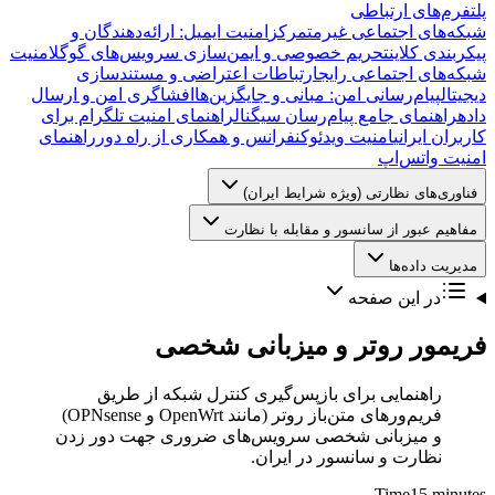
پلتفرم‌های ارتباطی
شبکه‌های اجتماعی غیرمتمرکز
امنیت ایمیل: ارائه‌دهندگان و
پیکربندی کلاینت
حریم خصوصی و ایمن‌سازی سرویس‌های گوگل
امنیت
شبکه‌های اجتماعی رایج
ارتباطات اعتراضی و مستندسازی
دیجیتال
پیام‌رسانی امن: مبانی و جایگزین‌ها
افشاگری امن و ارسال
داده
راهنمای جامع پیام‌رسان سیگنال
راهنمای امنیت تلگرام برای
کاربران ایرانی
امنیت ویدئوکنفرانس و همکاری از راه دور
راهنمای
امنیت واتس‌اپ
فناوری‌های نظارتی (ویژه شرایط ایران)
مفاهیم عبور از سانسور و مقابله با نظارت
مدیریت داده‌ها
در این صفحه
فریمور روتر و میزبانی شخصی
راهنمایی برای بازپس‌گیری کنترل شبکه از طریق
فریم‌ورهای متن‌باز روتر (مانند OpenWrt و OPNsense)
و میزبانی شخصی سرویس‌های ضروری جهت دور زدن
نظارت و سانسور در ایران.
Time
15 minutes