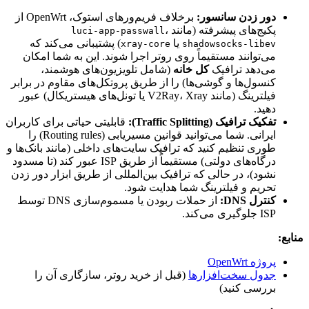
دور زدن سانسور:
برخلاف فریم‌ورهای استوک، OpenWrt از
پکیج‌های پیشرفته (مانند
،
luci-app-passwall
یا
) پشتیبانی می‌کند که
xray-core
shadowsocks-libev
می‌توانند مستقیماً روی روتر اجرا شوند. این به شما امکان
می‌دهد ترافیک
کل خانه
(شامل تلویزیون‌های هوشمند،
کنسول‌ها و گوشی‌ها) را از طریق پروتکل‌های مقاوم در برابر
فیلترینگ (مانند V2Ray، Xray یا تونل‌های هیستریکال) عبور
دهید.
تفکیک ترافیک (Traffic Splitting):
قابلیتی حیاتی برای کاربران
ایرانی. شما می‌توانید قوانین مسیریابی (Routing rules) را
طوری تنظیم کنید که ترافیک سایت‌های داخلی (مانند بانک‌ها و
درگاه‌های دولتی) مستقیماً از طریق ISP عبور کند (تا مسدود
نشود)، در حالی که ترافیک بین‌المللی از طریق ابزار دور زدن
تحریم و فیلترینگ شما هدایت شود.
کنترل DNS:
از حملات ربودن یا مسموم‌سازی DNS توسط
ISP جلوگیری می‌کند.
منابع:
پروژه OpenWrt
جدول سخت‌افزارها
(قبل از خرید روتر، سازگاری آن را
بررسی کنید)