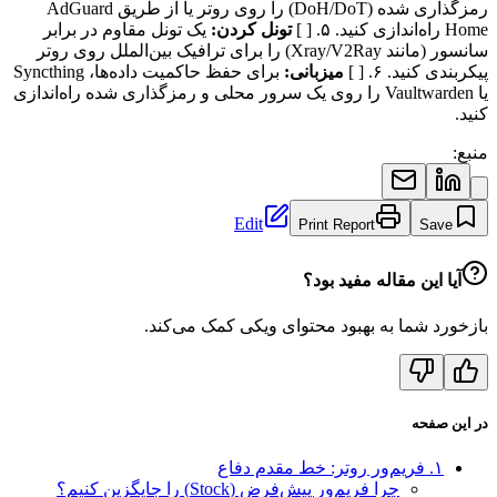
رمزگذاری شده (DoH/DoT) را روی روتر یا از طریق AdGuard
Home راه‌اندازی کنید. ۵. [ ]
تونل کردن:
یک تونل مقاوم در برابر
سانسور (مانند Xray/V2Ray) را برای ترافیک بین‌الملل روی روتر
پیکربندی کنید. ۶. [ ]
میزبانی:
برای حفظ حاکمیت داده‌ها، Syncthing
یا Vaultwarden را روی یک سرور محلی و رمزگذاری شده راه‌اندازی
کنید.
منبع:
Edit
Print Report
Save
آیا این مقاله مفید بود؟
بازخورد شما به بهبود محتوای ویکی کمک می‌کند.
در این صفحه
۱. فریم‌ور روتر: خط مقدم دفاع
چرا فریم‌ور پیش‌فرض (Stock) را جایگزین کنیم؟