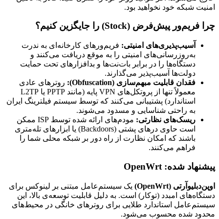
امنیت شبکه خود نخواهید بود.
چرا فریم‌ور پیش‌فرض (Stock) را جایگزین کنیم؟
آسیب‌پذیری‌های امنیتی:
فریم‌ورهای کارخانه‌ای به ندرت
به‌روزرسانی‌های امنیتی را به موقع دریافت می‌کنند و
دستگاه‌ها را در برابر بات‌نت‌ها و بدافزارهای تحت حمایت
دولت‌ها آسیب‌پذیر می‌گذارند.
فقدان قابلیت مبهم‌سازی (Obfuscation):
روترهای عادی
معمولاً تنها از پروتکل‌های VPN پایه (مانند PPTP یا L2TP
استاندارد) پشتیبانی می‌کنند که توسط سیستم فیلترینگ ایران
به راحتی شناسایی و مسدود می‌شوند.
ریسک‌های نظارتی:
مودم‌های ارائه شده توسط ISP ممکن
است حاوی درهای پشتی (Backdoors) یا ابزارهای تله‌متری
باشند که امکان نظارت از راه دور بر شبکه محلی شما را
فراهم می‌کنند.
پیشنهاد شده: OpenWrt
اوپن‌دبلیوآرتی (OpenWrt)
یک سیستم‌عامل مبتنی بر لینوکس برای
دستگاه‌های امبدد (توکار) است. به دلیل قابلیت توسعه‌ی بالا، این
سیستم‌عامل استاندارد طلایی برای روترهای خانگی در محیط‌های
محدود شده محسوب می‌شود.