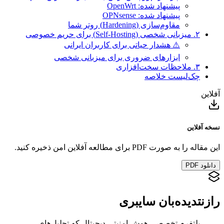
پیشنهاد شده: OpenWrt
پیشنهاد شده: OPNsense
مقاوم‌سازی (Hardening) روتر شما
۲. میزبانی شخصی (Self-Hosting) برای حریم خصوصی
⚠️ هشدار حیاتی برای کاربران ایرانی
ابزارهای ضروری برای میزبانی شخصی
۳. ملاحظات سخت‌افزاری
چک‌لیست خلاصه
آفلاین
نسخه آفلاین
این مقاله را به صورت PDF برای مطالعه آفلاین امن ذخیره کنید.
دانلود PDF
رازنت
دیده‌بان سایبری
پلتفرم تخصصی هوش امنیتی دیجیتال که تحلیل‌های